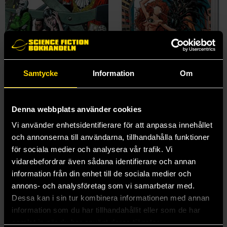
Samtycke
Information
Om
Denna webbplats använder cookies
Doom Patrol Book One
Doom Patrol Book Two
Vi använder enhetsidentifierare för att anpassa innehållet
Grant Morrison
Grant Morrison
och annonserna till användarna, tillhandahålla funktioner
390 kr
390 kr
för sociala medier och analysera vår trafik. Vi
Längre leveranstid
vidarebefordrar även sådana identifierare och annan
information från din enhet till de sociala medier och
Beställ
Beställ
annons- och analysföretag som vi samarbetar med.
Dessa kan i sin tur kombinera informationen med annan
information som du har tillhandahållit eller som de har
samlat in när du har använt deras tjänster.