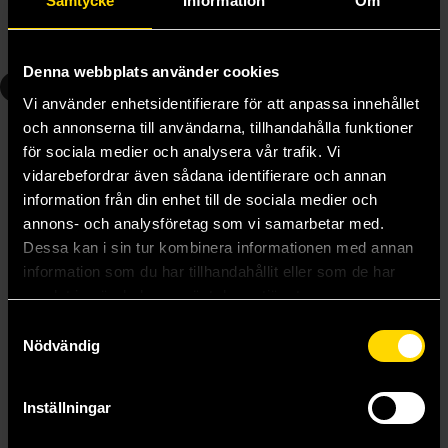
Samtycke
Information
Om
Skicka
Denna webbplats använder cookies
2
3
Vi använder enhetsidentifierare för att anpassa innehållet
och annonserna till användarna, tillhandahålla funktioner
för sociala medier och analysera vår trafik. Vi
vidarebefordrar även sådana identifierare och annan
information från din enhet till de sociala medier och
annons- och analysföretag som vi samarbetar med.
Dessa kan i sin tur kombinera informationen med annan
information som du har tillhandahållit eller som de har
samlat in när du har använt deras tjänster.
Samtyckesval
Nödvändig
Stardust in their Veins
Poison in Their Hearts
Inställningar
Laura Sebastian
Laura Sebastian