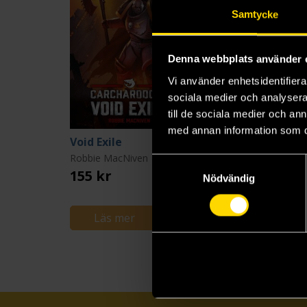
Samtycke
Denna webbplats använder 
Vi använder enhetsidentifierar
sociala medier och analysera 
till de sociala medier och a
med annan information som du 
Void Exile
Robbie MacNiven
Samtyckesval
155 kr
Nödvändig
Läs mer