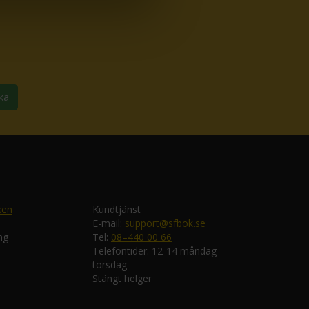
ka
ken
Kundtjänst
E-mail:
support@sfbok.se
ng
Tel:
08–440 00 66
Telefontider: 12-14 måndag-
torsdag
Stängt helger