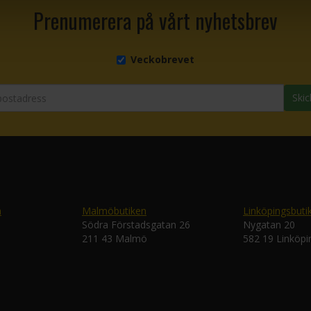
Prenumerera på vårt nyhetsbrev
Veckobrevet
Skic
n
Malmöbutiken
Linköpingsbuti
Södra Förstadsgatan 26
Nygatan 20
211 43 Malmö
582 19 Linköpi