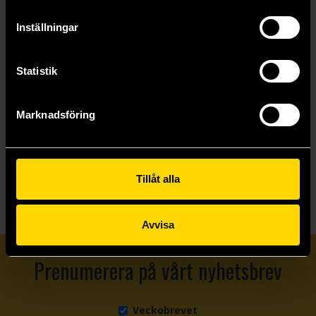
Inställningar
Statistik
Bespelled
Bedeviled
Laura Thalassa
Laura Thalassa
189 kr
189 kr
Marknadsföring
Längre leveranstid
Beställ
Beställ
Tillåt alla
Avvisa
Prenumerera på vårt nyhetsbrev
Veckobrevet