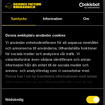
Samtycke
Information
Om
The Curse That Binds
Bewitched
Laura Thalassa
Laura Thalassa
199 kr
199 kr
Denna webbplats använder cookies
Vi använder enhetsidentifierare för att anpassa innehållet
Beställ
Beställ
och annonserna till användarna, tillhandahålla funktioner
för sociala medier och analysera vår trafik. Vi
2
3
vidarebefordrar även sådana identifierare och annan
information från din enhet till de sociala medier och
annons- och analysföretag som vi samarbetar med.
Dessa kan i sin tur kombinera informationen med annan
information som du har tillhandahållit eller som de har
samlat in när du har använt deras tjänster.
Samtyckesval
Nödvändig