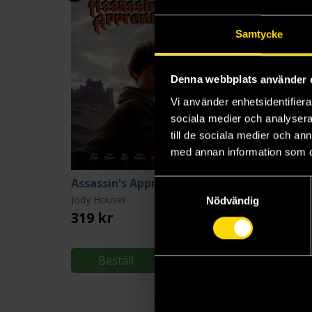
Samtycke
Denna webbplats använder 
Vi använder enhetsidentifierar
sociala medier och analysera 
till de sociala medier och a
med annan information som du 
Assassin's Apprentice Volume 1
Samtyckesval
Jody Houser
Ryan Kelly
Nödvändig
319 kr
319 kr
Beställ
Beställ