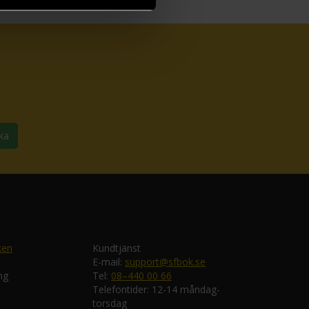
ka
ken
Kundtjänst
E-mail:
support@sfbok.se
ng
Tel:
08–440 00 66
Telefontider: 12-14 måndag-
torsdag