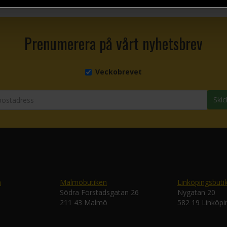
Prenumerera på vårt nyhetsbrev
Veckobrevet
Skic
n
Malmöbutiken
Linköpingsbuti
Södra Förstadsgatan 26
Nygatan 20
211 43 Malmö
582 19 Linköpi