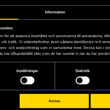
Information
cookies
e för att anpassa innehållet och annonserna till användarna, tillh
vår trafik. Vi vidarebefordrar även sådana identifierare och anna
nnons- och analysföretag som vi samarbetar med. Dessa kan i sin
har tillhandahållit eller som de har samlat in när du har använt 
Assassin's Apprentice Volume 2
Assassin's Apprentice Volume 3
Ryan Kelly
Inställningar
Statistik
319 kr
Längre leveranstid
Beställ
Avvisa