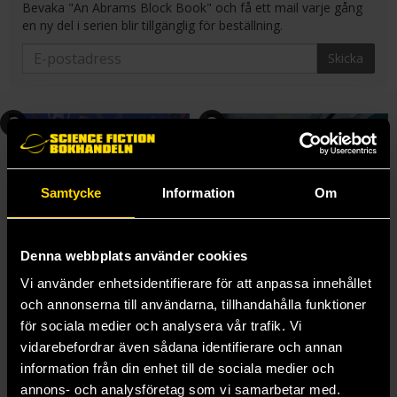
Bevaka "An Abrams Block Book" och få ett mail varje gång
en ny del i serien blir tillgänglig för beställning.
Skicka
2
3
Samtycke
Information
Om
Denna webbplats använder cookies
Vi använder enhetsidentifierare för att anpassa innehållet
och annonserna till användarna, tillhandahålla funktioner
för sociala medier och analysera vår trafik. Vi
Marvel Alphablock: The Marvel Cinematic Universe from A to Z (Board book)
Batman Block: Essential Words Every Fan Should Know (Board book)
vidarebefordrar även sådana identifierare och annan
Marvel
DC: Batman
information från din enhet till de sociala medier och
199 kr
199 kr
annons- och analysföretag som vi samarbetar med.