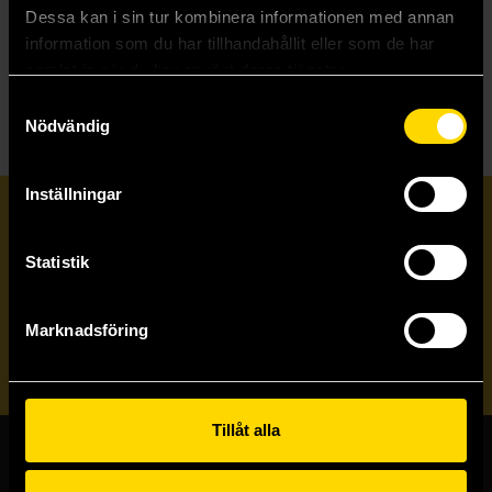
Dessa kan i sin tur kombinera informationen med annan
information som du har tillhandahållit eller som de har
Beställ
Beställ
samlat in när du har använt deras tjänster.
Samtyckesval
Nödvändig
Inställningar
Prenumerera på vårt nyhetsbrev
Statistik
Veckobrevet
Marknadsföring
Skicka
Tillåt alla