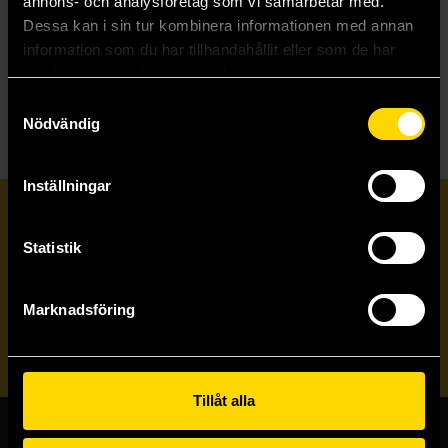
annons- och analysföretag som vi samarbetar med.
39 kr
Ord.
159 kr
Dessa kan i sin tur kombinera informationen med annan
information som du har tillhandahållit eller som de har
Beställ
samlat in när du har använt deras tjänster.
Samtyckesval
Nödvändig
Inställningar
Prenumerera på vårt nyhetsbrev
Statistik
Veckobrevet
Marknadsföring
Skicka
Tillåt alla