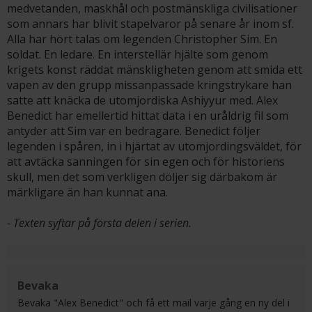
medvetanden, maskhål och postmänskliga civilisationer
som annars har blivit stapelvaror på senare år inom sf.
Alla har hört talas om legenden Christopher Sim. En
soldat. En ledare. En interstellär hjälte som genom
krigets konst räddat mänskligheten genom att smida ett
vapen av den grupp missanpassade kringstrykare han
satte att knäcka de utomjordiska Ashiyyur med. Alex
Benedict har emellertid hittat data i en uråldrig fil som
antyder att Sim var en bedragare. Benedict följer
legenden i spåren, in i hjärtat av utomjordingsväldet, för
att avtäcka sanningen för sin egen och för historiens
skull, men det som verkligen döljer sig därbakom är
märkligare än han kunnat ana.
- Texten syftar på första delen i serien.
Bevaka
Bevaka "Alex Benedict" och få ett mail varje gång en ny del i