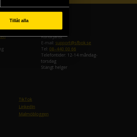
Tillåt alla
ken
Kundtjänst
E-mail:
support@sfbok.se
ng
Tel:
08–440 00 66
Telefontider: 12-14 måndag-
torsdag
Stängt helger
TikTok
LinkedIn
Malmöbloggen