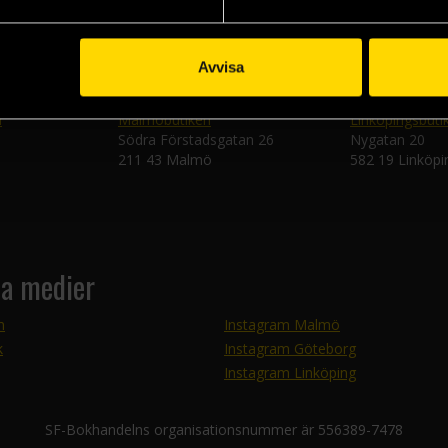
Avvisa
n
Malmöbutiken
Linköpingsbuti
Södra Förstadsgatan 26
Nygatan 20
211 43 Malmö
582 19 Linköpi
la medier
m
Instagram Malmö
k
Instagram Göteborg
Instagram Linköping
SF-Bokhandelns organisationsnummer är 556389-7478