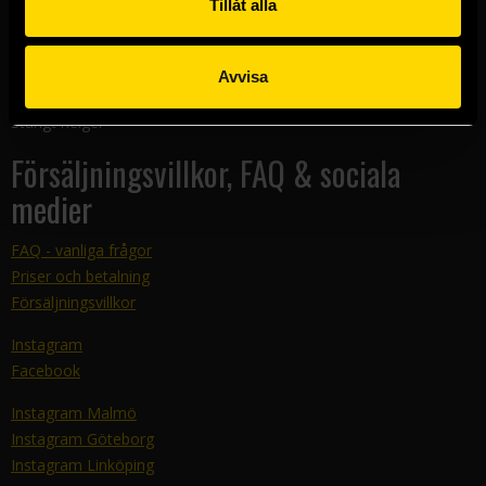
Tillåt alla
Kundtjänst
E-mail:
support@sfbok.se
Avvisa
Tel:
08–440 00 66
Telefontider: 12-14 måndag-torsdag
Stängt helger
Försäljningsvillkor, FAQ & sociala
medier
FAQ - vanliga frågor
Priser och betalning
Försäljningsvillkor
Instagram
Facebook
Instagram Malmö
Instagram Göteborg
Instagram Linköping