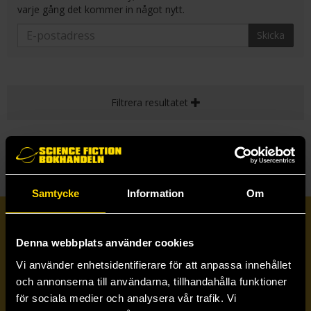
varje gång det kommer in något nytt.
Skicka
Filtrera resultatet
Samtycke
Information
Om
Prenumerera på vårt nyhetsbrev
Denna webbplats använder cookies
Vi använder enhetsidentifierare för att anpassa innehållet
Veckobrevet
och annonserna till användarna, tillhandahålla funktioner
för sociala medier och analysera vår trafik. Vi
Skicka