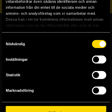
vidarebefordrar även sådana identifierare och annan
information från din enhet till de sociala medier och
annons- och analysföretag som vi samarbetar med.
Dessa kan i sin tur kombinera informationen med annan
information som du har tillhandahållit eller som de har
Butiker & kundtjänst
samlat in när du har använt deras tjänster.
Samtyckesval
Stockholmsbutiken
Nödvändig
Västerlånggatan 48
111 29 Stockholm
Inställningar
Göteborgsbutiken
Kungsgatan 19
411 19 Göteborg
Statistik
Malmöbutiken
Södra Förstadsgatan 26
211 43 Malmö
Marknadsföring
Linköpingsbutiken
Nygatan 20
582 19 Linköping