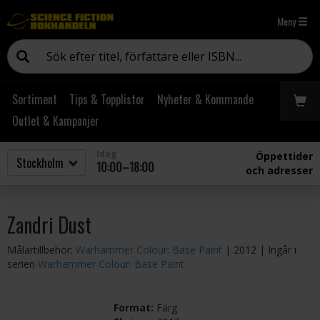
Meny
Sortiment
Tips & Topplistor
Nyheter & Kommande
Outlet & Kampanjer
Idag
Öppettider
10:00–18:00
och adresser
Zandri Dust
Målartillbehör:
Warhammer Colour: Base Paint
| 2012
| Ingår i
serien
Warhammer Colour: Base Paint
Format:
Färg