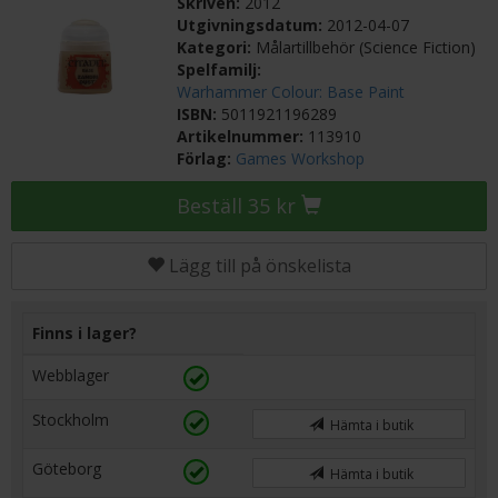
Skriven:
2012
Utgivningsdatum:
2012-04-07
Kategori:
Målartillbehör (Science Fiction)
Spelfamilj:
Warhammer Colour: Base Paint
ISBN:
5011921196289
Artikelnummer:
113910
Förlag:
Games Workshop
Beställ 35 kr
Lägg till på önskelista
Finns i lager?
Webblager
Stockholm
Hämta i butik
Göteborg
Hämta i butik