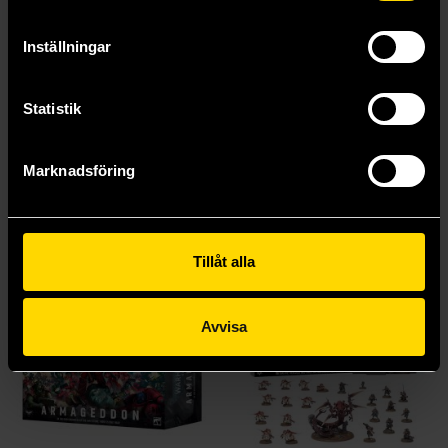
Beställ
Inställningar
Visa alla delar och format
Statistik
Mer från Games Workshop
Marknadsföring
Tillåt alla
Avvisa