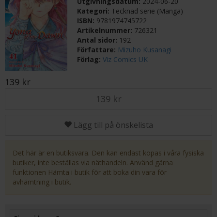
Utgivningsdatum:
2024-06-20
Kategori:
Tecknad serie (Manga)
ISBN:
9781974745722
Artikelnummer:
726321
Antal sidor:
192
Författare:
Mizuho Kusanagi
Förlag:
Viz Comics UK
139 kr
139 kr
Lägg till på önskelista
Det här är en butiksvara. Den kan endast köpas i våra fysiska
butiker, inte beställas via näthandeln. Använd gärna
funktionen Hämta i butik för att boka din vara för
avhämtning i butik.