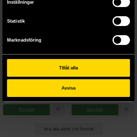
Inställningar
Statistik
Marknadsföring
Tillåt alla
Yona of the Dawn Vol 5
Yona of the Dawn Vol 6
Mizuho Kusanagi
Mizuho Kusanagi
Avvisa
139 kr
139 kr
Längre leveranstid
Beställ
Beställ
Visa alla delar och format