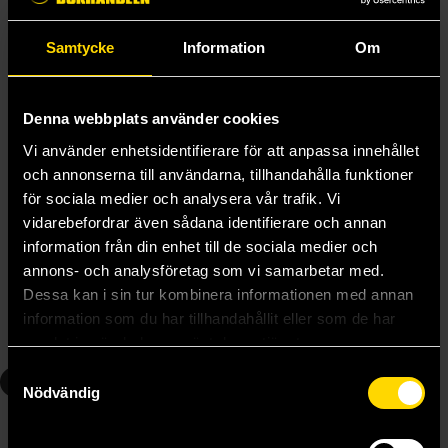
Samtycke
Information
Om
Denna webbplats använder cookies
Vi använder enhetsidentifierare för att anpassa innehållet
och annonserna till användarna, tillhandahålla funktioner
för sociala medier och analysera vår trafik. Vi
vidarebefordrar även sådana identifierare och annan
Yona of the Dawn Vol 3
Yona of the Dawn Vol 4
information från din enhet till de sociala medier och
Mizuho Kusanagi
Mizuho Kusanagi
annons- och analysföretag som vi samarbetar med.
139 kr
139 kr
Dessa kan i sin tur kombinera informationen med annan
information som du har tillhandahållit eller som de har
Beställ
Beställ
samlat in när du har använt deras tjänster.
Samtyckesval
5
6
Nödvändig