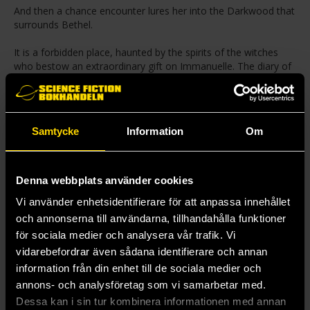
And then a chance encounter lures her into the Darkwood that
surrounds Bethel.
It is a forbidden place, haunted by the spirits of the witches
who bestow an extraordinary gift on Immanuelle. The diary of
her dead mother . . .
Fascinated by and fearful of the secrets the diary reveals,
Immanuelle begins to understand why her mother once
Samtycke
Information
Om
consorted with witches. And as the truth about the Prophets,
the Church and their history is revealed, so Immanuelle
understands what must be done. For the real threat to Bethel
is its own darkness.
Denna webbplats använder cookies
Vi använder enhetsidentifierare för att anpassa innehållet
Bethel must change. And that change will begin with her . . .
och annonserna till användarna, tillhandahålla funktioner
för sociala medier och analysera vår trafik. Vi
Mer från Alexis Henderson
vidarebefordrar även sådana identifierare och annan
information från din enhet till de sociala medier och
annons- och analysföretag som vi samarbetar med.
Dessa kan i sin tur kombinera informationen med annan