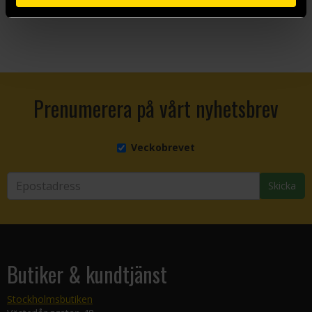
Visa allt
Prenumerera på vårt nyhetsbrev
Veckobrevet
Skicka
Butiker & kundtjänst
Stockholmsbutiken