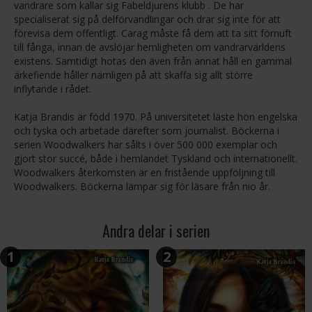
vandrare som kallar sig Fabeldjurens klubb . De har
specialiserat sig på delförvandlingar och drar sig inte för att
förevisa dem offentligt. Carag måste få dem att ta sitt förnuft
till fånga, innan de avslöjar hemligheten om vandrarvärldens
existens. Samtidigt hotas den även från annat håll en gammal
ärkefiende håller nämligen på att skaffa sig allt större
inflytande i rådet.
Katja Brandis är född 1970. På universitetet läste hon engelska
och tyska och arbetade därefter som journalist. Böckerna i
serien Woodwalkers har sålts i över 500 000 exemplar och
gjort stor succé, både i hemlandet Tyskland och internationellt.
Woodwalkers återkomsten är en fristående uppföljning till
Woodwalkers. Böckerna lämpar sig för läsare från nio år.
Andra delar i serien
1
2