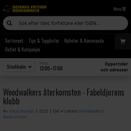
Meny
Sortiment
Tips & Topplistor
Nyheter & Kommande
Outlet & Kampanjer
Idag
Öppettider
12:00–17:00
och adresser
Woodwalkers återkomsten - Fabeldjurens
klubb
Av
Katja Brandis
| 2025
| Del 4 i serien
Woodwalkers
återkomsten