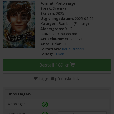
Format:
Kartonnage
Språk:
Svenska
Skriven:
2025
Utgivningsdatum:
2025-05-26
Kategori:
Barnbok (Fantasy)
Åldersgräns:
9-12
ISBN:
9789180388368
Artikelnummer:
738321
Antal sidor:
318
Författare:
Katja Brandis
Förlag:
Tukan
Beställ 169 kr
Lägg till på önskelista
Finns i lager?
Webblager
Stockholm