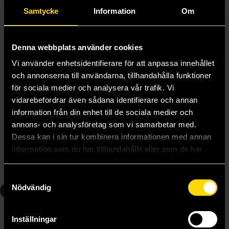
Samtycke
Information
Om
Denna webbplats använder cookies
Vi använder enhetsidentifierare för att anpassa innehållet
och annonserna till användarna, tillhandahålla funktioner
för sociala medier och analysera vår trafik. Vi
vidarebefordrar även sådana identifierare och annan
information från din enhet till de sociala medier och
Woodwalkers återkomsten - Lejonets revansch
Woodwalkers återkomsten - Rivaler i reviret
annons- och analysföretag som vi samarbetar med.
Katja Brandis
Katja Brandis
169 kr
Dessa kan i sin tur kombinera informationen med annan
169 kr
information som du har tillhandahållit eller som de har
Längre leveranstid
samlat in när du har använt deras tjänster.
Beställ
Beställ
Samtyckesval
Nödvändig
6
Inställningar