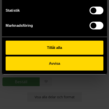
Statistik
Marknadsföring
Tillåt alla
Woodwalkers återkomsten - Den stora uppgörelsen
Katja Brandis
Avvisa
169 kr
Beställ
Visa alla delar och format