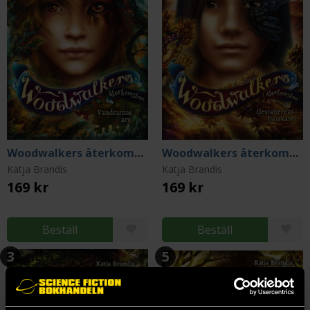
Woodwalkers återkomsten - Vandrarnas arv
Woodwalkers återkomsten - Gestalternas härskare
Katja Brandis
Katja Brandis
169 kr
169 kr
Beställ
Beställ
3
5