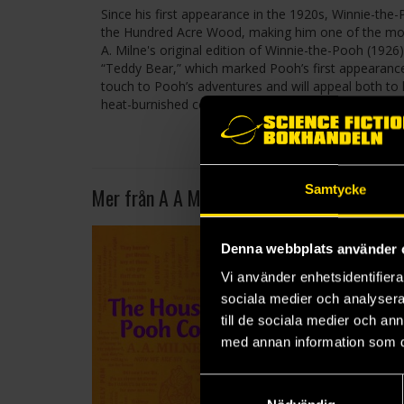
Since his first appearance in the 1920s, Winnie-the
the Hundred Acre Wood, making him one of the most 
A. Milne's original edition of Winnie-the-Pooh (19
“Teddy Bear,” which marked Pooh’s first appearance 
touch to Pooh’s adventures and will appeal both to 
heat-burnished cover with foil stamping, this edition
Samtycke
Mer från A A Milne
Denna webbplats använder 
Vi använder enhetsidentifierar
sociala medier och analysera 
till de sociala medier och a
med annan information som du 
Samtyckesval