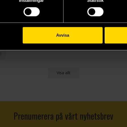
Inställningar
Statistik
When We Were Very Young (Centenary Facsilmile)
Avvisa
9 kr
Visa allt
Prenumerera på vårt nyhetsbrev