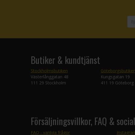
Butiker & kundtjänst
Stockholmsbutiken
Göteborgsbutike
Västerlånggatan 48
Kungsgatan 19
111 29 Stockholm
411 19 Göteborg
Försäljningsvillkor, FAQ & socia
FAQ - vanliga frågor
Instagra