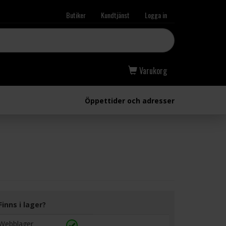
Butiker
Kundtjänst
Logga in
Varukorg
Öppettider och adresser
Finns i lager?
Webblager