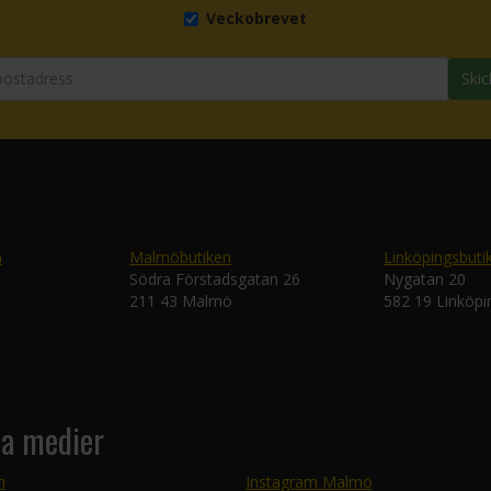
Veckobrevet
Skic
n
Malmöbutiken
Linköpingsbuti
Södra Förstadsgatan 26
Nygatan 20
211 43 Malmö
582 19 Linköpi
la medier
m
Instagram Malmö