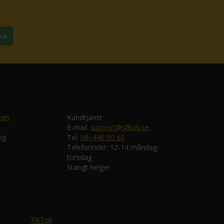
ka
ken
Kundtjänst
E-mail:
support@sfbok.se
ng
Tel:
08–440 00 66
Telefontider: 12-14 måndag-
torsdag
Stängt helger
TikTok