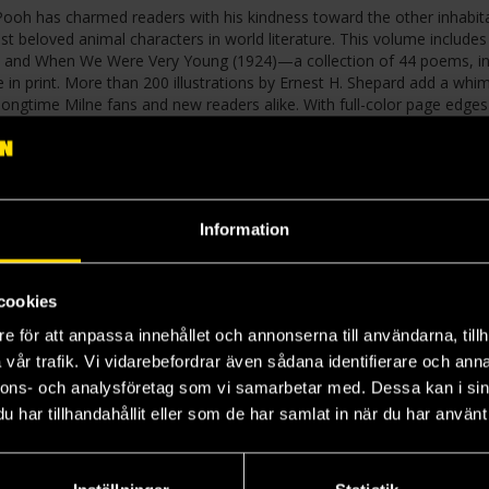
-Pooh has charmed readers with his kindness toward the other inhabit
beloved animal characters in world literature. This volume includes
26) and When We Were Very Young (1924)—a collection of 44 poems, in
in print. More than 200 illustrations by Ernest H. Shepard add a whim
longtime Milne fans and new readers alike. With full-color page edges
 of Winnie-the-Pooh is a stylish addition to your bookshelf.
Information
cookies
e för att anpassa innehållet och annonserna till användarna, tillh
vår trafik. Vi vidarebefordrar även sådana identifierare och anna
nnons- och analysföretag som vi samarbetar med. Dessa kan i sin
har tillhandahållit eller som de har samlat in när du har använt 