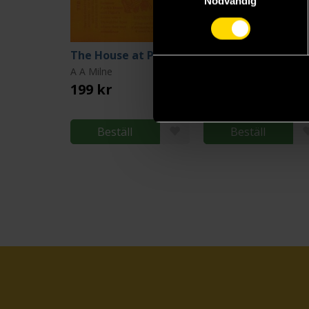
Nödvändig
The House at Pooh Corner (flexibound)
A A Milne
A A Milne
199 kr
97 kr
Ord.
38
Beställ
Beställ