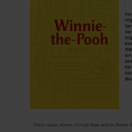
Fo
Ut
Sp
Skr
Ut
Kat
IS
Ar
Ant
För
För
Ill
These classic stories of Pooh Bear and his friends