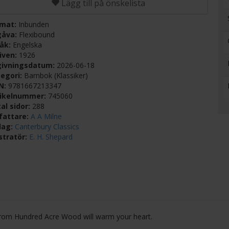
Lägg till på önskelista
rmat:
Inbunden
gåva:
Flexibound
råk:
Engelska
iven:
1926
givningsdatum:
2026-06-18
egori:
Barnbok (Klassiker)
BN:
9781667213347
tikelnummer:
745060
al sidor:
288
fattare:
A A Milne
lag:
Canterbury Classics
ustratör:
E. H. Shepard
 from Hundred Acre Wood will warm your heart.