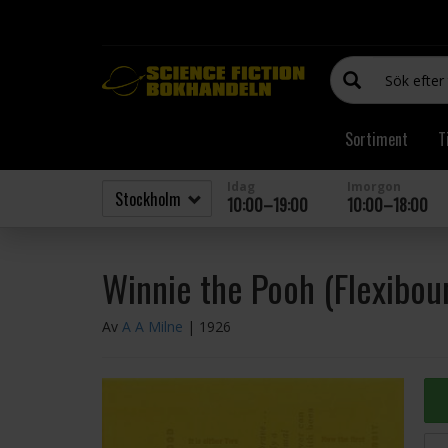
Sortiment
T
Idag
Imorgon
10:00–19:00
10:00–18:00
Winnie the Pooh (Flexibou
Av
A A Milne
| 1926