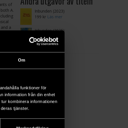
Andra utgåvor av titeln
ants of
 both A.
Inbunden (2023)
cluding
199 kr
Läs mer
sical
 and a
Inbunden (2025)
269 kr
Läs mer
Om
andahålla funktioner för
n information från din enhet
 tur kombinera informationen
deras tjänster.