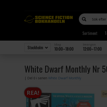
Sortiment
T
Idag
Imorgon
10:00–18:00
12:00–17:00
White Dwarf Monthly Nr 
| Del 0 i serien
White Dwarf Monthly
REA!
Den