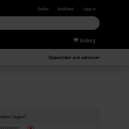
Butiker
Kundtjänst
Logga in
Varukorg
Öppettider och adresser
Finns i lager?
Webblager