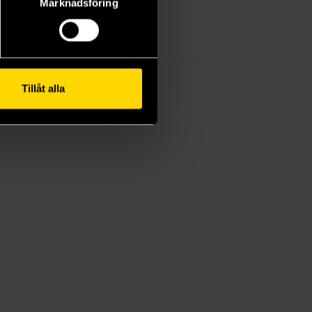
Marknadsföring
 Team,
hammer
Tillåt alla