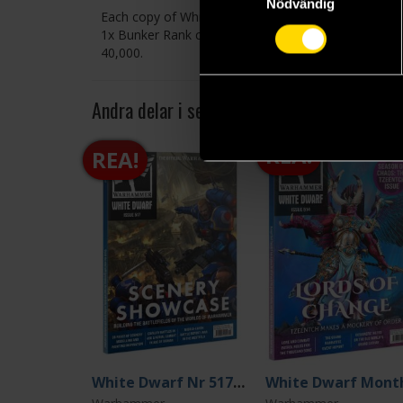
Nödvändig
Each copy of White Dwarf 508 also comes with a card
1x Bunker Rank card, and a pull-out card featuri
40,000.
Andra delar i serien
514
REA!
REA!
White Dwarf Nr 517 October 2025