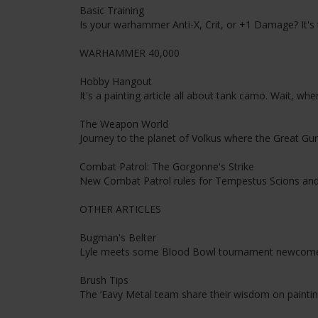
Basic Training
Is your warhammer Anti-X, Crit, or +1 Damage? It's 
WARHAMMER 40,000
Hobby Hangout
It's a painting article all about tank camo. Wait, wh
The Weapon World
Journey to the planet of Volkus where the Great Gun 
Combat Patrol: The Gorgonne's Strike
New Combat Patrol rules for Tempestus Scions and 
OTHER ARTICLES
Bugman's Belter
Lyle meets some Blood Bowl tournament newcomers
Brush Tips
The ’Eavy Metal team share their wisdom on painti