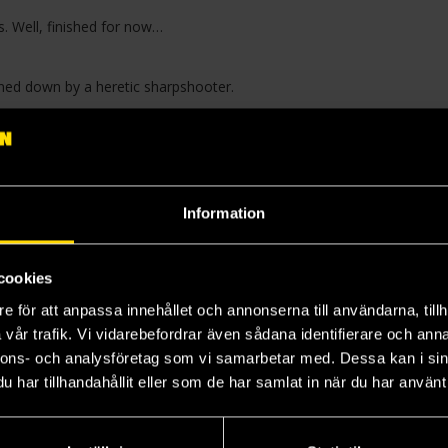
. Well, finished for now…
inned down by a heretic sharpshooter.
Information
ipes – it's time for the Car Show!
cookies
 The cards are supplied in this issue!
e för att anpassa innehållet och annonserna till användarna, tillh
vår trafik. Vi vidarebefordrar även sådana identifierare och anna
nnons- och analysföretag som vi samarbetar med. Dessa kan i sin
nting challenge is Rank and File units.
har tillhandahållit eller som de har samlat in när du har använt 
Dwarfers are already out of the gate!