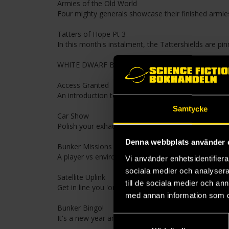
Armies of the Old World
Four mighty generals showcase their finished armies
Tatters of Hope Pt 3
In this month's instalment, the Tattershields are p
WHITE DWARF BUNKER
Access Granted
An introduction to the new-look Bunker.
Samtycke
Car Show
Polish your exhausts and touch up your go-faster str
Denna webbplats använder 
Bunker Missions
A player vs environment mini-campaign for Kill Team.
Vi använder enhetsidentifierar
sociala medier och analysera 
Satellite Uplink
till de sociala medier och a
Get in line you 'orrible lot, because this month's pai
med annan information som du 
Bunker Bingo!
It's a new year and a new bingo sheet. Some of the 
Samtyckesval