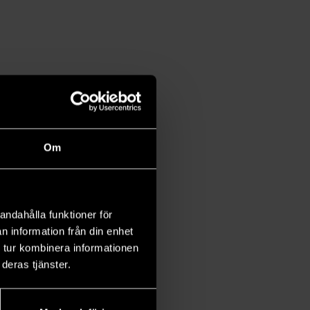
Om
andahålla funktioner för
n information från din enhet
 tur kombinera informationen
deras tjänster.