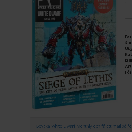
Fo
Sp
Ut
Kat
IS
Ar
För
Bevaka White Dwarf Monthly och få ett mail så fort n