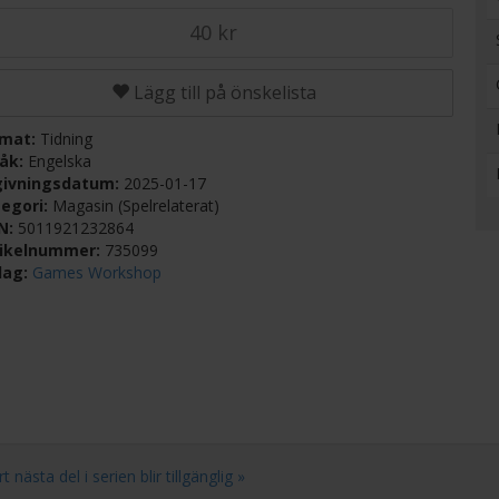
40 kr
Lägg till på önskelista
rmat:
Tidning
råk:
Engelska
givningsdatum:
2025-01-17
egori:
Magasin (Spelrelaterat)
BN:
5011921232864
tikelnummer:
735099
lag:
Games Workshop
ästa del i serien blir tillgänglig »