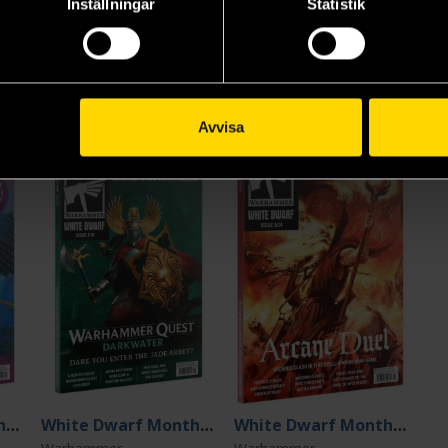
Inställningar
Statistik
board insert containing a 15x card deck of Relic Ploy cards for Kill
ng the scenarios of the month for Warhammer Age of Sigmar and War
Avvisa
519
524
White Dwarf Monthly Nr 514 July 2025
White Dwarf Monthly Nr 519 December 2025
White Dwarf Monthly Nr 524 May 2026