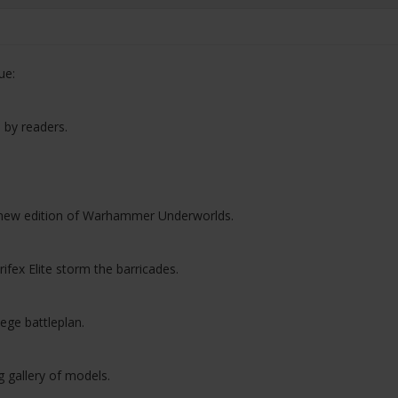
ue:
 by readers.
e new edition of Warhammer Underworlds.
ifex Elite storm the barricades.
ege battleplan.
g gallery of models.