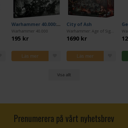
Warhammer 40.000: Core Rules 11th Edition (Core Rules 11th edition)
City of Ash
Warhammer 40.000
Warhammer: Age of Sigmar
Wa
195 kr
1690 kr
12
Läs mer
Läs mer
Visa allt
Prenumerera på vårt nyhetsbrev