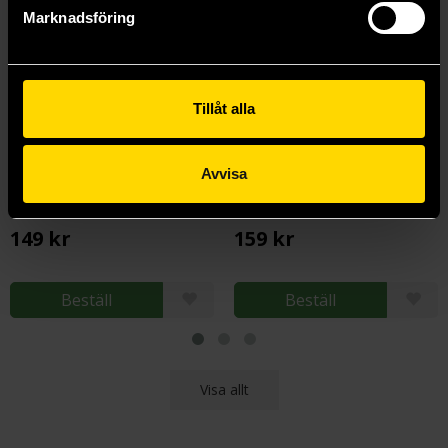
Marknadsföring
Tillåt alla
Avvisa
How To Train Your Dragon School: Fight of the Flamestrike
How to Train Your Dragon
Cressida Cowell
Cressida Cowell
149 kr
159 kr
Beställ
Beställ
Visa allt