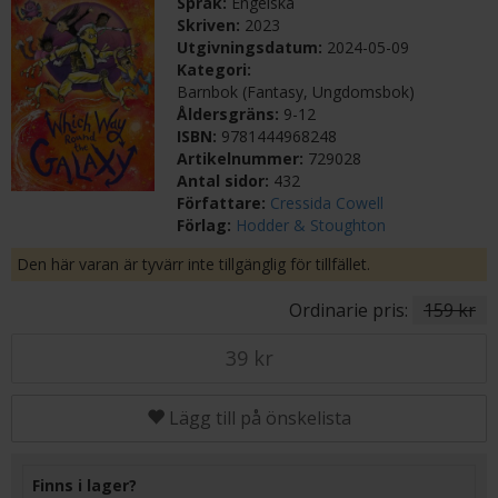
Språk:
Engelska
Skriven:
2023
Utgivningsdatum:
2024-05-09
Kategori:
Barnbok (Fantasy, Ungdomsbok)
Åldersgräns:
9-12
ISBN:
9781444968248
Artikelnummer:
729028
Antal sidor:
432
Författare:
Cressida Cowell
Förlag:
Hodder & Stoughton
Den här varan är tyvärr inte tillgänglig för tillfället.
Ordinarie pris:
159 kr
39 kr
Lägg till på önskelista
Finns i lager?