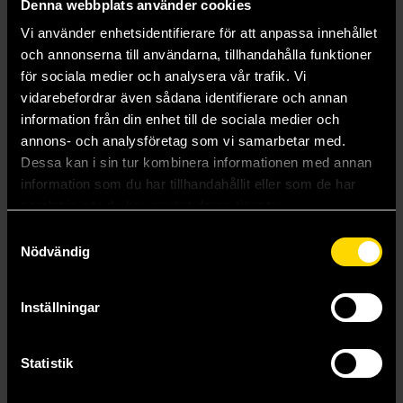
Denna webbplats använder cookies
fighter robots are waiting for them through the Which Ways.
Vi använder enhetsidentifierare för att anpassa innehållet
The fate of the galaxy is once again in their hands - they better
och annonserna till användarna, tillhandahålla funktioner
not mess it up!
för sociala medier och analysera vår trafik. Vi
vidarebefordrar även sådana identifierare och annan
A family with a Magical secret ...
A child with a powerful Gift ...
information från din enhet till de sociala medier och
A story that is out of this world ...
annons- och analysföretag som vi samarbetar med.
Dessa kan i sin tur kombinera informationen med annan
WARNING: Contains Dangerous Space Travel and Very Illegal
information som du har tillhandahållit eller som de har
Magic
samlat in när du har använt deras tjänster.
Samtyckesval
Mer från Cressida Cowell
Nödvändig
Inställningar
Statistik