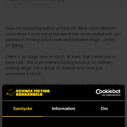
From the bestselling author of HOW TO TRAIN YOUR DRAGON
comes book 2 in an out-of-this-world new series packed with epic
adventure, thrilling space travel and forbidden Magic - perfect
for gifting.
There is no Magic here on Earth. At least, that's what you've
been told... But in an ordinary-looking house in an ordinary-
looking village, live a group of children who have just
uncovered a secret.
A tiny and helpless Magical Creature lost far from home leads
the O'Hero-Smith children on another Starcrossing adventure
through the Which Ways and across the galaxy. The children
have a plan to get little Bug back to the fiery-ice planet where
it belongs, and to prove to their parents that they can be
Samtycke
Information
Om
trusted with Magic along the way...
But a witch's curse, venomous snowsnakes and a gang of