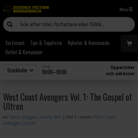
Meny
Sortiment
Tips & Topplistor
Nyheter & Kommande
Outlet & Kampanjer
Idag
Öppettider
10:00–19:00
och adresser
West Coast Avengers Vol. 1: The Gospel of
Ultron
Av
Gerry Duggan
,
Danny Kim
| Del 1 i serien
West Coast
Avengers (2024)