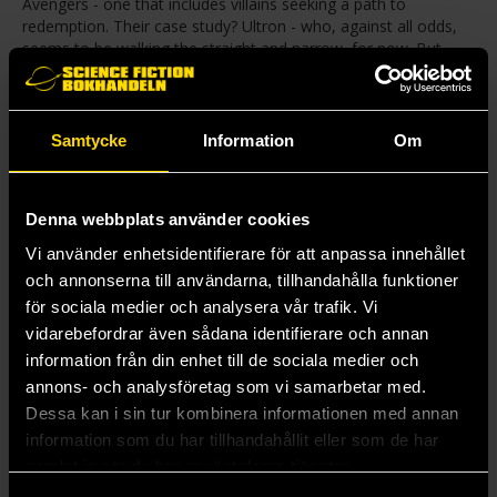
Avengers - one that includes villains seeking a path to
redemption. Their case study? Ultron - who, against all odds,
seems to be walking the straight and narrow, for now. But
does the success of one guarantee the success of all? Spider-
Woman and Firestar have their doubts. And can any amount of
heroics really absolve Ultron of his past?
Samtycke
Information
Om
Collecting: West Coast Avengers (2024) 1-5.
Denna webbplats använder cookies
Mer från Gerry Duggan
Vi använder enhetsidentifierare för att anpassa innehållet
och annonserna till användarna, tillhandahålla funktioner
för sociala medier och analysera vår trafik. Vi
vidarebefordrar även sådana identifierare och annan
information från din enhet till de sociala medier och
annons- och analysföretag som vi samarbetar med.
Dessa kan i sin tur kombinera informationen med annan
information som du har tillhandahållit eller som de har
samlat in när du har använt deras tjänster.