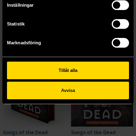
Inställningar
Mer från Brandon Sanderson
Statistik
Marknadsföring
Tillåt alla
Avvisa
Songs of the Dead
Songs of the Dead