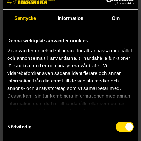
Samtycke
Information
Om
Denna webbplats använder cookies
Vi använder enhetsidentifierare för att anpassa innehållet
och annonserna till användarna, tillhandahålla funktioner
för sociala medier och analysera vår trafik. Vi
vidarebefordrar även sådana identifierare och annan
information från din enhet till de sociala medier och
annons- och analysföretag som vi samarbetar med.
Mistborn
The Hero of Ages
Dessa kan i sin tur kombinera informationen med annan
Brandon Sanderson
Brandon Sanderson
information som du har tillhandahållit eller som de har
159 kr
159 kr
samlat in när du har använt deras tjänster.
Samtyckesval
Nödvändig
Beställ
Beställ