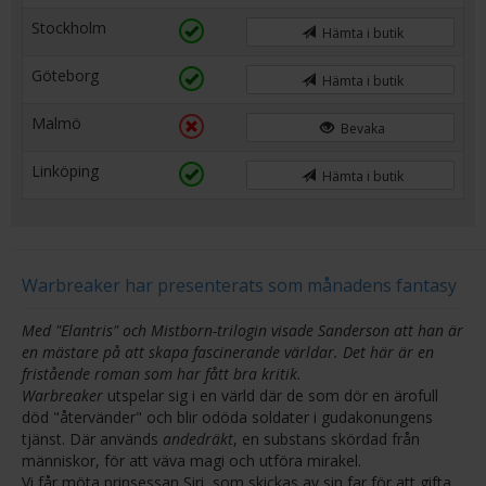
Stockholm
Hämta i butik
Göteborg
Hämta i butik
Malmö
Bevaka
Linköping
Hämta i butik
Warbreaker har presenterats som månadens fantasy
Med "Elantris" och Mistborn-trilogin visade Sanderson att han är
en mästare på att skapa fascinerande världar. Det här är en
fristående roman som har fått bra kritik.
Warbreaker
utspelar sig i en värld där de som dör en ärofull
död "återvänder" och blir odöda soldater i gudakonungens
tjänst. Där används
andedräkt
, en substans skördad från
människor, för att väva magi och utföra mirakel.
Vi får möta prinsessan Siri, som skickas av sin far för att gifta