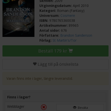
Skriven:
2009
Utgivningsdatum:
April 2010
Kategori:
Roman (Fantasy)
Universum:
Cosmere
ISBN:
9780765360038
Artikelnummer:
89965
Antal sidor:
676
Författare:
Brandon Sanderson
Förlag:
St Martin's/Tor
Beställ 179 kr
Lägg till på önskelista
Varan finns inte i lager, längre leveranstid.
Finns i lager?
Webblager
Bevaka