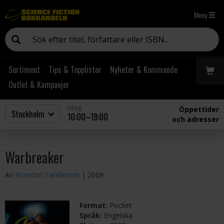
Meny
Sortiment
Tips & Topplistor
Nyheter & Kommande
Outlet & Kampanjer
Idag
Öppettider
10:00–19:00
och adresser
Warbreaker
Av
Brandon Sanderson
| 2009
Format:
Pocket
Språk:
Engelska