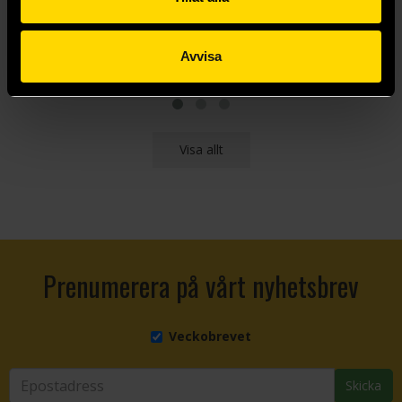
339 kr
249 kr
Avvisa
Läs mer
Beställ
Visa allt
Prenumerera på vårt nyhetsbrev
Veckobrevet
Skicka