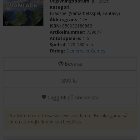
Utgivningsdatum:
Juli 2025
Kategori:
Brädspel (Samarbetsspel, Fantasy)
Åldersgräns:
14+
ISBN:
850032180863
Artikelnummer:
739677
Antal spelare:
1-6
Speltid:
120-180 min
Förlag:
Stonemaier Games
Bevaka
899 kr
Lägg till på önskelista
Produkten har ett osäkert leveransdatum. Bevaka gärna så
får du ett mejl när den kan beställas.