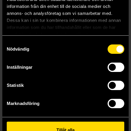
information från din enhet till de sociala medier och
annons- och analysföretag som vi samarbetar med.
Mer från Stonemaier Games
Dessa kan i sin tur kombinera informationen med annan
information som du har tillhandahållit eller som de har
samlat in när du har använt deras tjänster.
Samtyckesval
Nödvändig
Inställningar
Statistik
Marknadsföring
Wingspan: Americas Expansion
Viticulture: Bordeaux Expansion
Wingspan
Viticulture
Tillåt alla