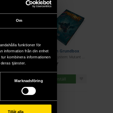
Om
andahålla funktioner för
ors to Darkness
Elysium Grundbox
n information från din enhet
Basic Role Playing System: Call of Cthulhu
År Noll System: Mutant År Noll
 tur kombinera informationen
9 kr
479 kr
deras tjänster.
Beställ
Beställ
Marknadsföring
Tillåt alla