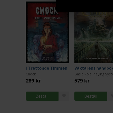
I Trettonde Timmen
Väktarens handbo
Chock
289 kr
579 kr
Beställ
Beställ