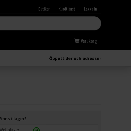
Butiker
Kundtjänst
Logga in
Varukorg
Öppettider och adresser
Finns i lager?
Webblager