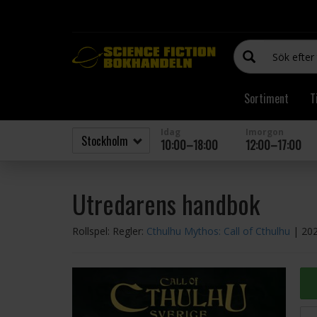
Sortiment
T
Idag
Imorgon
10:00–18:00
12:00–17:00
Utredarens handbok
Rollspel: Regler:
Cthulhu Mythos: Call of Cthulhu
| 20