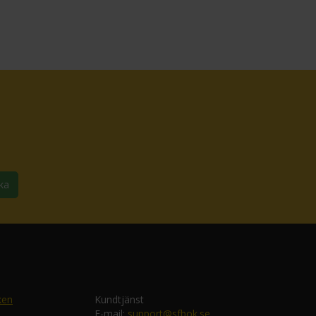
ka
ken
Kundtjänst
E-mail:
support@sfbok.se