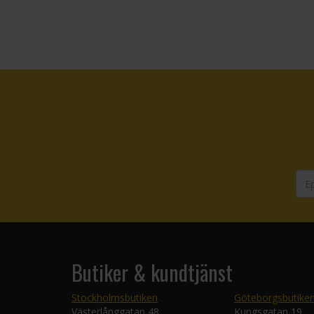
Butiker & kundtjänst
Stockholmsbutiken
Göteborgsbutike
Västerlånggatan 48
Kungsgatan 19