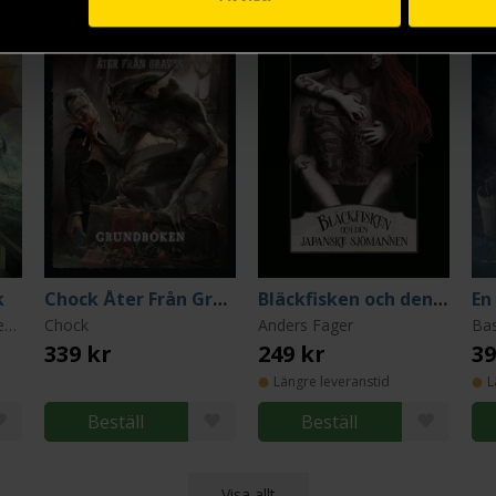
k
Chock Åter Från Graven - Grundboken
Bläckfisken och den japanske sjömannen
En
Basic Role Playing System: Call of Cthulhu: Sverige
Chock
Anders Fager
339 kr
249 kr
39
Längre leveranstid
L
Beställ
Beställ
Visa allt