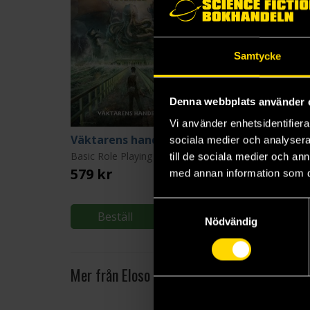
Samtycke
Denna webbplats använder 
Vi använder enhetsidentifierar
Väktarens handbok
sociala medier och analysera 
Basic Role Playing System: Call of Cthulhu: Sverige
till de sociala medier och a
579 kr
499 kr
med annan information som du 
Samtyckesval
Beställ
Beställ
Nödvändig
Mer från Eloso förlag