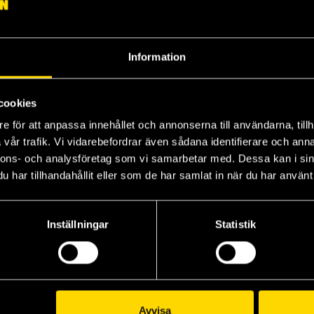
Information
cookies
e för att anpassa innehållet och annonserna till användarna, tillh
Tjurmannen från Kungsskär
Call of Cthulhu Investigator Handbook
Presentinslagning
Do
vår trafik. Vi vidarebefordrar även sådana identifierare och anna
Basic Role Playing System: Call of Cthulhu: Sverige
Basic Role Playing System: Call of Cthulhu
nnons- och analysföretag som vi samarbetar med. Dessa kan i sin
489 kr
39 kr
35
har tillhandahållit eller som de har samlat in när du har använt 
Beställ
Beställ
Inställningar
Statistik
Avvisa