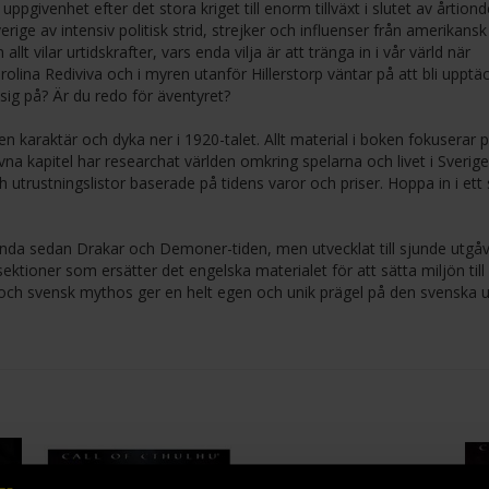
uppgivenhet efter det stora kriget till enorm tillväxt i slutet av årtio
ge av intensiv politisk strid, strejker och influenser från amerikansk 
 vilar urtidskrafter, vars enda vilja är att tränga in i vår värld när
rolina Rediviva och i myren utanför Hillerstorp väntar på att bli upptäc
sig på? Är du redo för äventyret?
 karaktär och dyka ner i 1920-talet. Allt material i boken fokuserar p
vna kapitel har researchat världen omkring spelarna och livet i Sverige
 utrustningslistor baserade på tidens varor och priser. Hoppa in i ett
nda sedan Drakar och Demoner-tiden, men utvecklat till sjunde utgå
sektioner som ersätter det engelska materialet för att sätta miljön till
ta och svensk mythos ger en helt egen och unik prägel på den svenska 