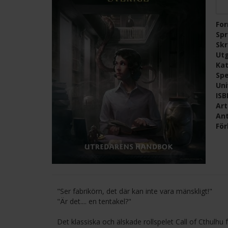
Fo
Sp
Skr
Ut
Kat
Spe
Un
IS
Ar
Ant
För
"Ser fabrikörn, det där kan inte vara mänskligt!"
"Är det.... en tentakel?"
Det klassiska och älskade rollspelet Call of Cthulhu 