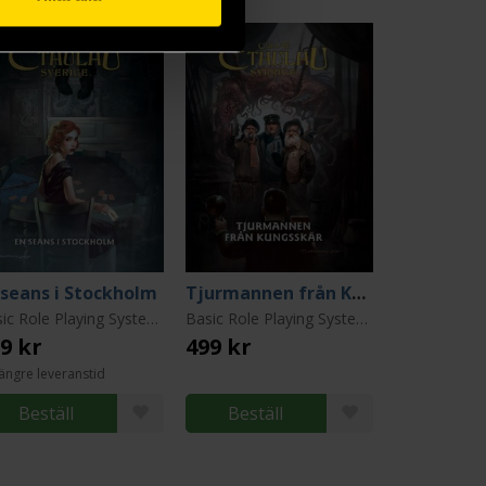
 seans i Stockholm
Tjurmannen från Kungsskär
Basic Role Playing System: Call of Cthulhu: Sverige
Basic Role Playing System: Call of Cthulhu: Sverige
9 kr
499 kr
ängre leveranstid
Beställ
Beställ