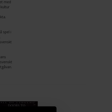
ndet med
kultur
kta.
å spel i
.
 svenskt
vans
 svenskt
utgåvan.