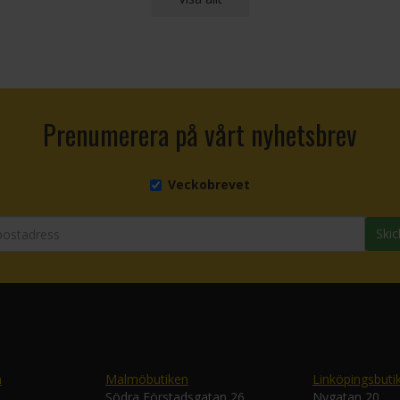
Prenumerera på vårt nyhetsbrev
Veckobrevet
Skic
n
Malmöbutiken
Linköpingsbuti
Södra Förstadsgatan 26
Nygatan 20