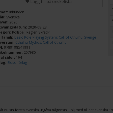
Lägg till på önskelista
rmat:
Inbunden
råk:
Svenska
iven:
2020
givningsdatum:
2020-08-28
egori:
Rollspel: Regler (Skräck)
lfamilj:
Basic Role Playing System: Call of Cthulhu: Sverige
iversum:
Cthulhu Mythos: Call of Cthulhu
BN:
9789198541991
tikelnummer:
207980
al sidor:
194
lag:
Eloso förlag
får nu sin första svenska utgåva någonsin. Följ med till det svenska 19