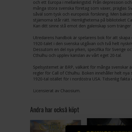
och ett Europa i mellankrigstid. Från depression och 
många stora svenska företag som växer, präglas Sveri
såväl som tysk och europeisk forskning. Men bakom allt
stjärnorna står rätt. Hemligheterna på biblioteket Ca
Kan ditt sinne stå emot den galenskap som tränger 
Utredarens handbok är spelarens bok för att skapa en
1920-talet i den svenska utgåvan och två helt nyskri
Dessutom en del nya yrken, specifika för Sverige och
Cthulhu och upplev känslan av vårt eget 20-tal.
Spelsystemet är BRP, välkänt för många svenskar ä
regler för Call of Cthulhu. Boken innehåller helt nya 
1920-tal istället för i nordöstra USA. Tidsenlig fak
Licensierat av Chaosium.
Andra har också köpt