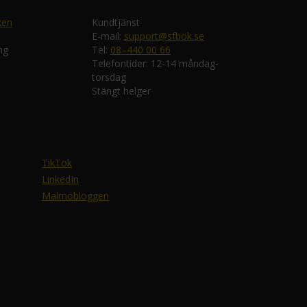
ken
Kundtjänst
E-mail:
support@sfbok.se
ng
Tel:
08–440 00 66
Telefontider: 12-14 måndag-
torsdag
Stängt helger
TikTok
LinkedIn
Malmöbloggen