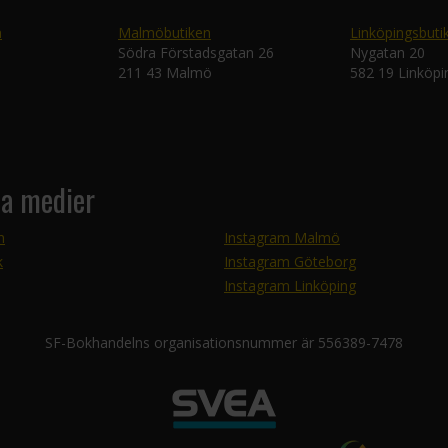
n
Malmöbutiken
Linköpingsbuti
Södra Förstadsgatan 26
Nygatan 20
211 43 Malmö
582 19 Linköpi
la medier
m
Instagram Malmö
k
Instagram Göteborg
Instagram Linköping
SF-Bokhandelns organisationsnummer är 556389-7478