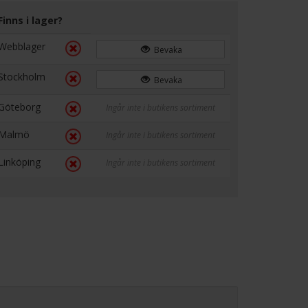
Finns i lager?
Webblager
Bevaka
Stockholm
Bevaka
Göteborg
Ingår inte i butikens sortiment
Malmö
Ingår inte i butikens sortiment
Linköping
Ingår inte i butikens sortiment