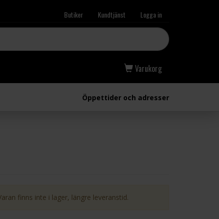
Butiker
Kundtjänst
Logga in
Varukorg
Öppettider och adresser
Varan finns inte i lager, längre leveranstid.