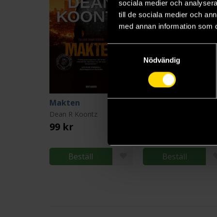
sociala medier och analysera 
till de sociala medier och a
med annan information som du 
Samtyckesval
Nödvändig
Makten
Hotet
Dean R Koontz
Dean R Koontz
99 kr
99 kr
Längre leveranstid
Beställ
Beställ