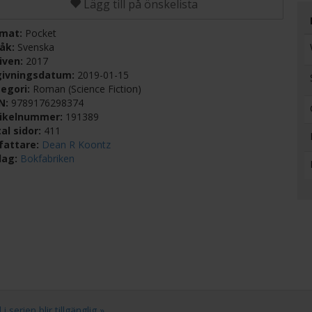
Lägg till på önskelista
rmat:
Pocket
råk:
Svenska
iven:
2017
givningsdatum:
2019-01-15
egori:
Roman (Science Fiction)
BN:
9789176298374
tikelnummer:
191389
al sidor:
411
fattare:
Dean R Koontz
lag:
Bokfabriken
serien blir tillgänglig »