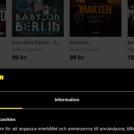
Den våta fisken - Gereon Raths första fall
Makten
Be
Volker Kutscher
Dean R Koontz
Cha
99 kr
99 kr
18
Beställ
Beställ
Information
cookies
e för att anpassa innehållet och annonserna till användarna, tillh