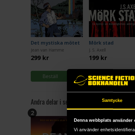
Det mystiska mötet
Mörk stad
Jean van Hamme
J. S. Axell
299 kr
199 kr
Beställ
Beställ
Andra delar i serien
Samtycke
2
3
Denna webbplats använder 
Vi använder enhetsidentifierar