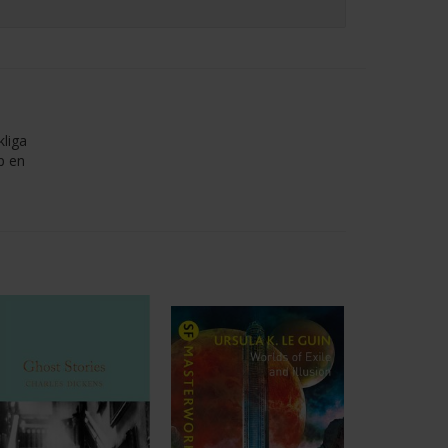
kliga
p en