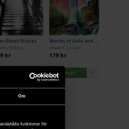
st Ghost Stories
Worlds of Exile and Illusion
rles Dickens
Ursula K. Le Guin
9 kr
179 kr
Beställ
Beställ
Om
andahålla funktioner för