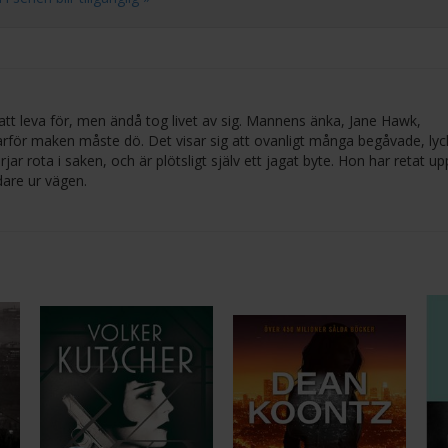
t leva för, men ändå tog livet av sig. Mannens änka, Jane Hawk,
arför maken måste dö. Det visar sig att ovanligt många begåvade, lyc
ar rota i saken, och är plötsligt själv ett jagat byte. Hon har retat up
dare ur vägen.