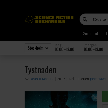
Sortiment
T
Idag
Imorgon
10:00–19:00
10:00–19:00
Tystnaden
Av
Dean R Koontz
| 2017
| Del 1 i serien
Jane Hawk