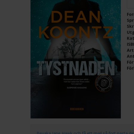
Fo
Sp
Skr
Ut
Kat
IS
Ar
Ant
För
För
Bevaka Jane Hawk och få ett mail så fort nästa del i 