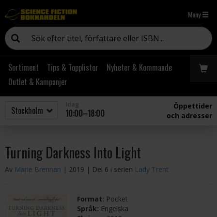
Meny
Sortiment
Tips & Topplistor
Nyheter & Kommande
Outlet & Kampanjer
Idag
Öppettider
10:00–18:00
och adresser
Turning Darkness Into Light
Av
Marie Brennan
| 2019
| Del 6 i serien
Lady Trent
Format:
Pocket
Språk:
Engelska