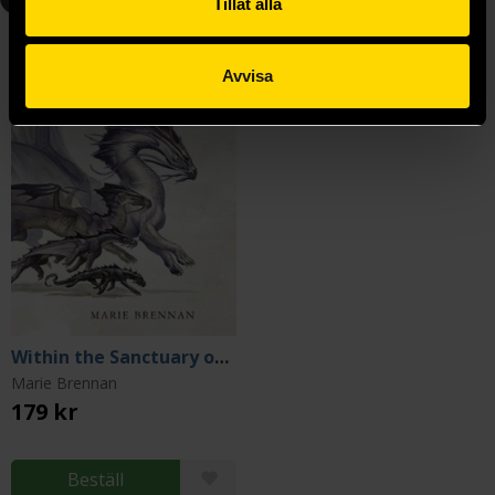
Tillåt alla
Avvisa
Within the Sanctuary of Wings
Marie Brennan
179 kr
Beställ