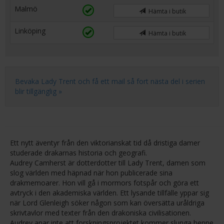
Malmö
Hämta i butik
Linköping
Hämta i butik
Bevaka Lady Trent och få ett mail så fort nästa del i serien
blir tillgänglig »
Ett nytt äventyr från den viktorianskat tid då dristiga damer
studerade drakarnas historia och geografi.
Audrey Camherst är dotterdotter till Lady Trent, damen som
slog världen med häpnad när hon publicerade sina
drakmemoarer. Hon vill gå i mormors fotspår och göra ett
avtryck i den akademiska världen. Ett lysande tillfälle yppar sig
när Lord Glenleigh söker någon som kan översätta uråldriga
skrivtavlor med texter från den drakoniska civilisationen.
Audrey anar inte att forskningsprojektet kommer slunga henne