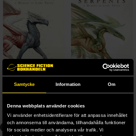
A Natural History of Dragons: A Memoir by Lady Trent
The Tropic of Serpents: A Memoir by Lady Trent
Samtycke
Information
Om
Marie Brennan
Marie Brennan
179 kr
179 kr
Denna webbplats använder cookies
Beställ
Beställ
Vi använder enhetsidentifierare för att anpassa innehållet
och annonserna till användarna, tillhandahålla funktioner
3
4
för sociala medier och analysera vår trafik. Vi