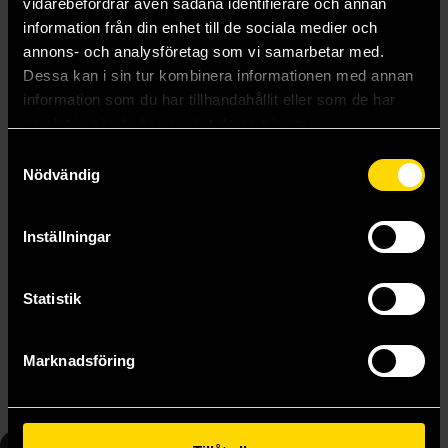
vidarebefordrar även sådana identifierare och annan
information från din enhet till de sociala medier och
annons- och analysföretag som vi samarbetar med.
Dessa kan i sin tur kombinera informationen med annan
information som du har tillhandahållit eller som de har
samlat in när du har använt deras tjänster.
Samtyckesval
Nödvändig
Inställningar
Voyage of the Basilisk: A Memoir by Lady Trent
In the Labyrinth of Drakes: A Memoir by Lady Trent
Statistik
Marie Brennan
Marie Brennan
179 kr
179 kr
Marknadsföring
Beställ
Beställ
5