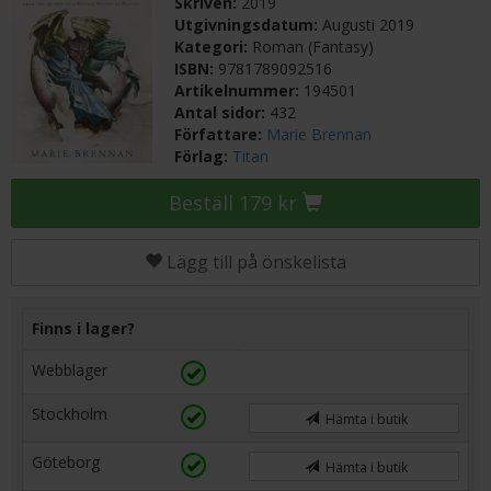
Skriven:
2019
Utgivningsdatum:
Augusti 2019
Kategori:
Roman (Fantasy)
ISBN:
9781789092516
Artikelnummer:
194501
Antal sidor:
432
Författare:
Marie Brennan
Förlag:
Titan
Beställ 179 kr
Lägg till på önskelista
Finns i lager?
Webblager
Stockholm
Hämta i butik
Göteborg
Hämta i butik