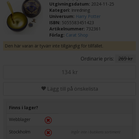
Utgivningsdatum:
2024-11-25
Kategori:
Inredning
Universum:
Harry Potter
ISBN:
5055583451423
Artikelnummer:
732361
Förlag:
Carat Shop
Den här varan är tyvärr inte tillgänglig för tillfället.
Ordinarie pris:
269 kr
134 kr
Lägg till på önskelista
Finns i lager?
Webblager
Stockholm
Ingår inte i butikens sortiment