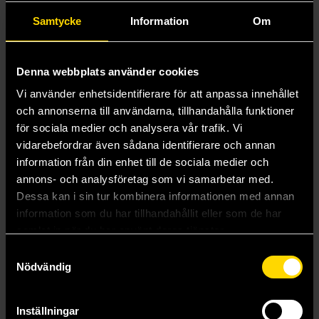
Samtycke
Information
Om
Mer från Carat Shop
Denna webbplats använder cookies
Vi använder enhetsidentifierare för att anpassa innehållet
och annonserna till användarna, tillhandahålla funktioner
för sociala medier och analysera vår trafik. Vi
vidarebefordrar även sådana identifierare och annan
information från din enhet till de sociala medier och
annons- och analysföretag som vi samarbetar med.
Dessa kan i sin tur kombinera informationen med annan
The Leaf of Lorien - Pendant & Necklace
Spinning Time Turner - Pendant & Necklace (Gold Plaited)
information som du har tillhandahållit eller som de har
Lord of the Rings
Harry Potter
samlat in när du har använt deras tjänster.
249 kr
349 kr
Samtyckesval
Nödvändig
Beställ
Läs mer
Inställningar