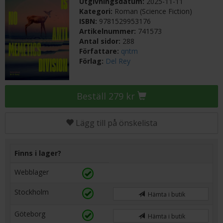
Utgivningsdatum:
2025-11-11
Kategori:
Roman (Science Fiction)
ISBN:
9781529953176
Artikelnummer:
741573
Antal sidor:
288
Författare:
qntm
Förlag:
Del Rey
Beställ 279 kr
Lägg till på önskelista
Finns i lager?
Webblager
Stockholm
Hämta i butik
Göteborg
Hämta i butik