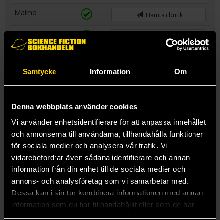
Malmö
Hämta i butik
Linköping
Hämta i butik
Samtycke
Information
Om
An antimeme is an entity with self-censoring properties. Some
are benign; but others, less so. These entities can feed on your
most cherished memories, the things that make you you – and
Denna webbplats använder cookies
you’ll never even know anything changed. And they aren’t just
Vi använder enhetsidentifierare för att anpassa innehållet
feeding on us.
och annonserna till användarna, tillhandahålla funktioner
They’re invading. But how do you contain something you can't
för sociala medier och analysera vår trafik. Vi
record or remember? How do you fight against an enemy with
vidarebefordrar även sådana identifierare och annan
effortless, perfect camouflage, when you can never even know
information från din enhet till de sociala medier och
that you're at war? Welcome to the antimemetics division - no,
annons- och analysföretag som vi samarbetar med.
this is not your first day.
Dessa kan i sin tur kombinera informationen med annan
information som du har tillhandahållit eller som de har
samlat in när du har använt deras tjänster.