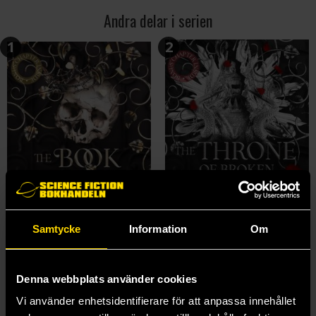
Andra delar i serien
1
2
Samtycke
Information
Om
The Book of Azrael
The Throne of Broken Gods
Denna webbplats använder cookies
Amber V. Nicole
Amber V. Nicole
Vi använder enhetsidentifierare för att anpassa innehållet
175 kr
175 kr