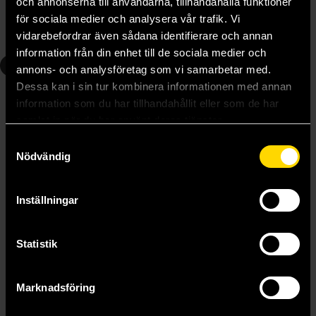
och annonserna till användarna, tillhandahålla funktioner
för sociala medier och analysera vår trafik. Vi
vidarebefordrar även sådana identifierare och annan
Beställ
Beställ
information från din enhet till de sociala medier och
3
annons- och analysföretag som vi samarbetar med.
Dessa kan i sin tur kombinera informationen med annan
information som du har tillhandahållit eller som de har
samlat in när du har använt deras tjänster.
Samtyckesval
Nödvändig
Inställningar
Statistik
Marknadsföring
The Dawn of the Cursed Queen
Amber V. Nicole