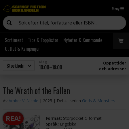
Meny
Sortiment
Tips & Topplistor
Nyheter & Kommande
Outlet & Kampanjer
Idag
Öppettider
10:00–19:00
och adresser
The Wrath of the Fallen
Av
Amber V. Nicole
| 2025
| Del 4 i serien
Gods & Monsters
REA!
Format:
Storpocket C-format
Språk:
Engelska