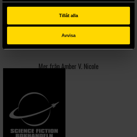
175 kr
Tillåt alla
Beställ
Avvisa
Visa alla delar och format
Mer från Amber V. Nicole