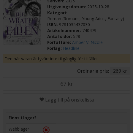
Skriven:
2025
Utgivningsdatum:
2025-10-28
Kategori:
Roman (Romans, Young Adult, Fantasy)
ISBN:
9781035437030
Artikelnummer:
740479
Antal sidor:
528
Författare:
Amber V. Nicole
Förlag:
Headline
Den här varan är tyvärr inte tillgänglig för tillfället.
Ordinarie pris:
269 kr
67 kr
Lägg till på önskelista
Finns i lager?
Webblager