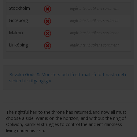
Stockholm
Ingår inte i butikens sortiment
Göteborg
Ingår inte i butikens sortiment
Malmö
Ingår inte i butikens sortiment
Linköping
Ingår inte i butikens sortiment
Bevaka Gods & Monsters och få ett mail så fort nästa del i
serien blir tillgänglig »
The rightful heir to the throne has returned,and now all must
choose a side. War is on the horizon, and without the ring of
Oblivion, Samkiel struggles to control the ancient darkness
living under his skin.