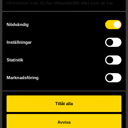
information som du har tillhandahållit eller som de har
samlat in när du har använt deras tjänster.
Samtyckesval
Nödvändig
Inställningar
Statistik
Marknadsföring
The Witcher Omnibus Volume 3
The Witcher Volume 7: The Ballad of Two Wolves
Bartosz Sztybor
Bartosz Sztybor
319 kr
239 kr
Längre leveranstid
Tillåt alla
Beställ
Beställ
Avvisa