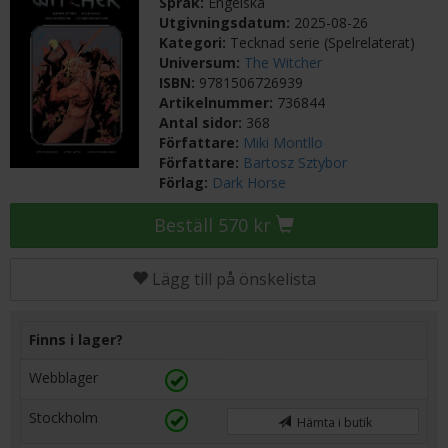
Språk:
Engelska
Utgivningsdatum:
2025-08-26
Kategori:
Tecknad serie (Spelrelaterat)
Universum:
The Witcher
ISBN:
9781506726939
Artikelnummer:
736844
Antal sidor:
368
Författare:
Miki Montllo
Författare:
Bartosz Sztybor
Förlag:
Dark Horse
Beställ 570 kr
Lägg till på önskelista
Finns i lager?
Webblager
Stockholm
Hämta i butik