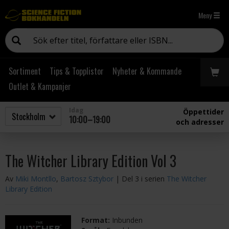
Meny
Sortiment
Tips & Topplistor
Nyheter & Kommande
Outlet & Kampanjer
Idag
Öppettider
10:00–19:00
och adresser
The Witcher Library Edition Vol 3
Av
Miki Montllo
,
Bartosz Sztybor
| Del 3 i serien
The Witcher
Library Edition
Format:
Inbunden