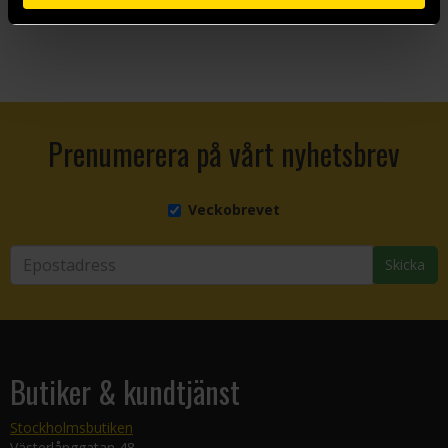
Visa allt
Prenumerera på vårt nyhetsbrev
Veckobrevet
Skicka
Butiker & kundtjänst
Stockholmsbutiken
Västerlånggatan 48