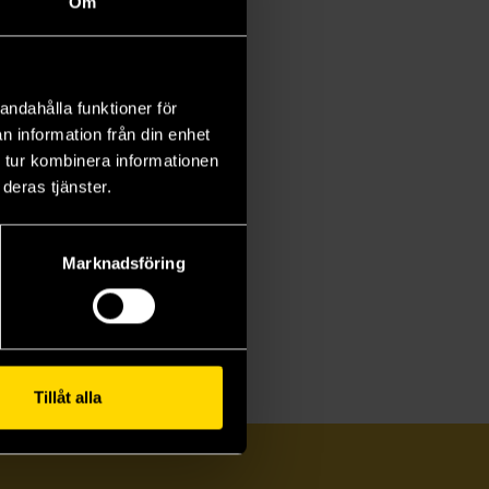
Om
e shaped
egan
 Kitchen
wn
andahålla funktioner för
n information från din enhet
 bowls,
 tur kombinera informationen
aysia
deras tjänster.
e
es and
Marknadsföring
picy,
Tillåt alla