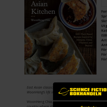
Fo
Sp
Skr
Ut
Kat
IS
Ar
Ant
För
För
För
East Asian classics made vegan—from Dim Sum dumpli
WoonHeng’s life immersing herself in Asia’s bold, vibra
WoonHeng Chia, known for sharing recipes online u
country where she was constantly surrounded by an 