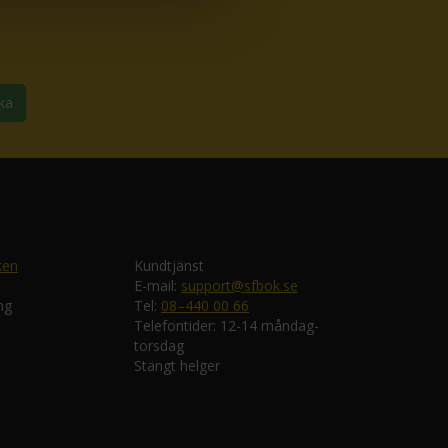
ka
ken
Kundtjänst
E-mail:
support@sfbok.se
ng
Tel:
08–440 00 66
Telefontider: 12-14 måndag-
torsdag
Stängt helger