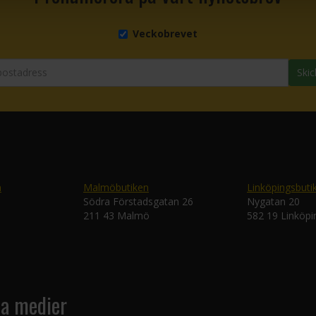
Veckobrevet
Skic
n
Malmöbutiken
Linköpingsbuti
Södra Förstadsgatan 26
Nygatan 20
211 43 Malmö
582 19 Linköpi
la medier