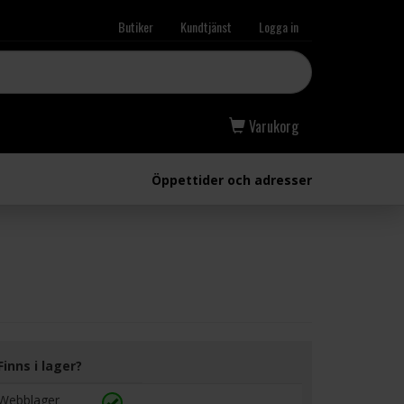
Butiker
Kundtjänst
Logga in
Varukorg
Öppettider och adresser
Finns i lager?
Webblager