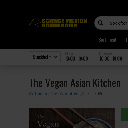
Sortiment
T
Idag
Imorgon
10:00–19:00
10:00–19:00
The Vegan Asian Kitchen
Av
Hannah Che
,
WoonHeng Chia
| 2026