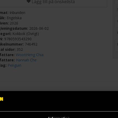
Lägg till på önskelista
rmat:
Inbunden
råk:
Engelska
iven:
2026
givningsdatum:
2026-06-02
egori:
Kokbok (Övrigt)
BN:
9780593543290
tikelnummer:
746492
al sidor:
352
fattare:
WoonHeng Chia
fattare:
Hannah Che
lag:
Penguin
ngs to Sichuan-style Dan Dan noodles—inspired by beloved creator
nt flavors.
nder the handle @Woon.Heng, grew up in Malaysia, an ethnically dive
amazing array of East Asian cuisines. From the local markets and co