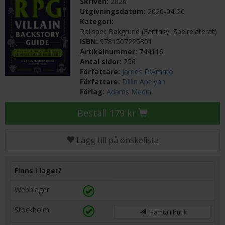
Skriven:
2026
Utgivningsdatum:
2026-04-26
Kategori:
Rollspel: Bakgrund (Fantasy, Spelrelaterat)
ISBN:
9781507225301
Artikelnummer:
744116
Antal sidor:
256
Författare:
James D'Amato
Författare:
Dillin Apelyan
Förlag:
Adams Media
Beställ 179 kr
Lägg till på önskelista
Finns i lager?
Webblager
Stockholm
Hämta i butik