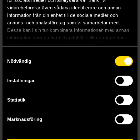
för sociala medier och analysera vår trafik. Vi
alignment to create unique characters that will help to drive
vidarebefordrar även sådana identifierare och annan
the story, rather than disrupt.
information från din enhet till de sociala medier och
annons- och analysföretag som vi samarbetar med.
Mer från James D'Amato
Dessa kan i sin tur kombinera informationen med annan
information som du har tillhandahållit eller som de har
samlat in när du har använt deras tjänster.
Samtyckesval
Nödvändig
Inställningar
Statistik
Marknadsföring