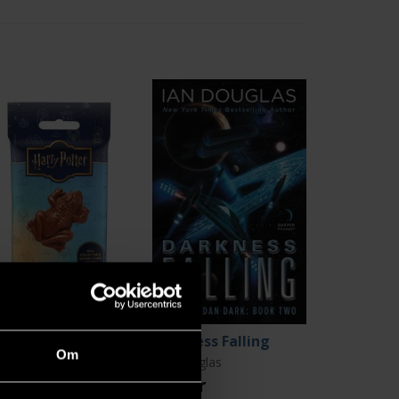
ocolate Frog
Darkness Falling
Om
ry Potter
Ian Douglas
 kr
119 kr