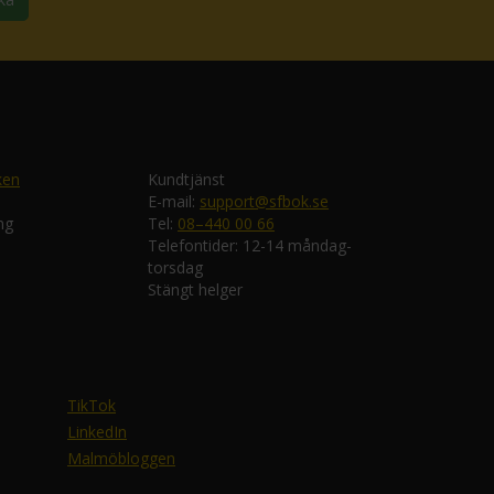
ken
Kundtjänst
E-mail:
support@sfbok.se
ng
Tel:
08–440 00 66
Telefontider: 12-14 måndag-
torsdag
Stängt helger
TikTok
LinkedIn
Malmöbloggen