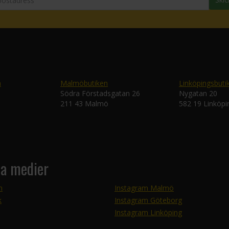
n
Malmöbutiken
Linköpingsbuti
Södra Förstadsgatan 26
Nygatan 20
211 43 Malmö
582 19 Linköpi
la medier
m
Instagram Malmö
k
Instagram Göteborg
Instagram Linköping