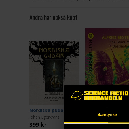
Andra har också köpt
Nordiska gudar
The
Samtycke
Johan Egerkrans
Alfred Bester
399 kr
179 kr