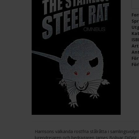
Fo
Sp
Ut
Kat
IS
Ar
Ant
För
För
Harrisons välkända rostfria stålråtta i samlingsvol
lurendrejaren och bedragaren James Bolivar DiGriz,