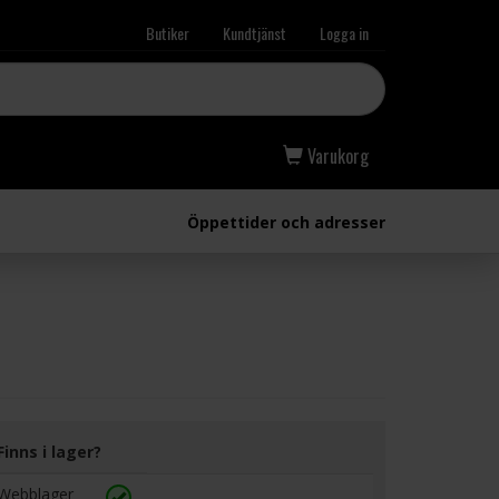
Butiker
Kundtjänst
Logga in
Varukorg
Öppettider och adresser
Finns i lager?
Webblager