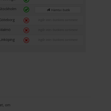
Stockholm
Hämta i butik
Göteborg
Ingår inte i butikens sortiment
Malmö
Ingår inte i butikens sortiment
Linköping
Ingår inte i butikens sortiment
het, om