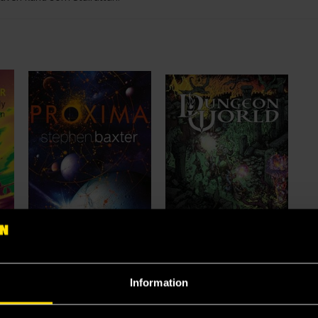
 Stars My Destination
Proxima
Dungeon World RPG
Ch
Information
Stephen Baxter
PbtA - Powered by the Apocalypse
Har
179 kr
275 kr
89