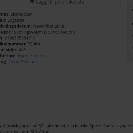
Lägg till på önskelista
rmat:
Storpocket
råk:
Engelska
givningsdatum:
November 2008
egori:
Samlingsvolym (Science Fiction)
BN:
9780575081710
tikelnummer:
78064
al sidor:
448
fattare:
Harry Harrison
lag:
Orion/Gollancz
ym. Klassisk parodi på SF i allmänhet och kanske Space Opera i synner
 även känd som Stålråttan.