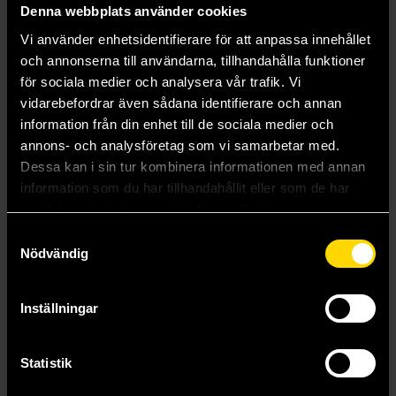
creatures.
Denna webbplats använder cookies
THE START OF A LIFELONG ADVENTURE: Your mystical
Vi använder enhetsidentifierare för att anpassa innehållet
journey begins here. Delight young dragon enthusiasts and
och annonserna till användarna, tillhandahålla funktioner
inspire a lifelong love of adventure with this magical book.
för sociala medier och analysera vår trafik. Vi
INSPIRATION FOR DUNGEON MASTERS: Both new and
experienced Dungeon Masters will find a treasure trove of
vidarebefordrar även sådana identifierare och annan
knowledge in this book. Every page is filled with extraordinary
information från din enhet till de sociala medier och
dragon lore that Dungeon Masters can use to enrich their
annons- och analysföretag som vi samarbetar med.
D&D campaigns.
Dessa kan i sin tur kombinera informationen med annan
LAVISHLY ILLUSTRATED: Behold majestic art on every page,
information som du har tillhandahållit eller som de har
drawn by some of the most beloved fantasy artists of today!
samlat in när du har använt deras tjänster.
Samtyckesval
Mer från Wizards of the Coast
Nödvändig
Inställningar
Statistik