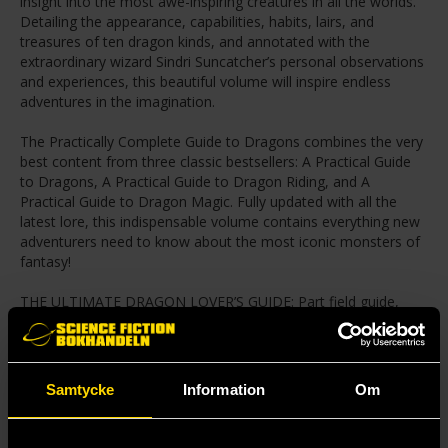
insight into the most awe-inspiring creatures in all the worlds.
Detailing the appearance, capabilities, habits, lairs, and
treasures of ten dragon kinds, and annotated with the
extraordinary wizard Sindri Suncatcher’s personal observations
and experiences, this beautiful volume will inspire endless
adventures in the imagination.
The Practically Complete Guide to Dragons combines the very
best content from three classic bestsellers: A Practical Guide
to Dragons, A Practical Guide to Dragon Riding, and A
Practical Guide to Dragon Magic. Fully updated with all the
latest lore, this indispensable volume contains everything new
adventurers need to know about the most iconic monsters of
fantasy!
THE ULTIMATE DRAGON LOVER’S GUIDE: Part field guide,
part illustrated storybook, A Practically Complete Guide to
Dragons is a trustworthy resource for dragon lovers of all
ages, combining the best content from previous installments
in the Practical Guide series.
Samtycke
Information
Om
UNDISCOVERED LORE: Taken from the wizard Sindri
Suncatcher’s personal notebooks, this book offers fans a deep
dive into the majesty and lore of D&D’s most fantastical