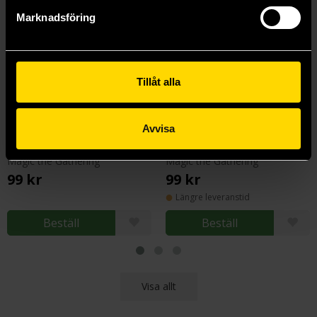
Marknadsföring
Tillåt alla
Avvisa
MTG: Marvel Super Heroes - Play Booster
MTG: Marvel Super Heroes - Jumpstart Booster
Magic the Gathering
Magic the Gathering
99 kr
99 kr
Längre leveranstid
Beställ
Beställ
Visa allt