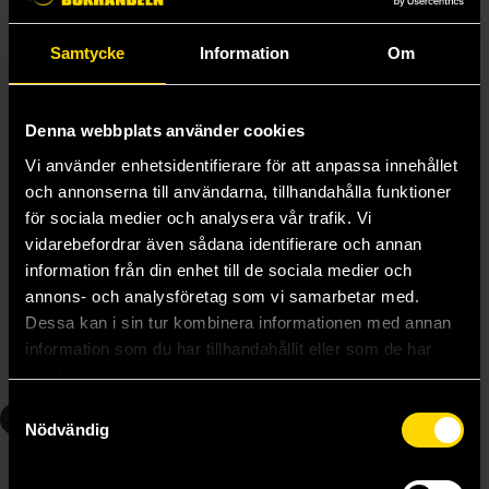
Samtycke
Information
Om
Denna webbplats använder cookies
Vi använder enhetsidentifierare för att anpassa innehållet
och annonserna till användarna, tillhandahålla funktioner
för sociala medier och analysera vår trafik. Vi
vidarebefordrar även sådana identifierare och annan
Heartstopper Vol 3
Heartstopper Vol 4
information från din enhet till de sociala medier och
Alice Oseman
Alice Oseman
annons- och analysföretag som vi samarbetar med.
239 kr
239 kr
Dessa kan i sin tur kombinera informationen med annan
Längre leveranstid
Längre leveranstid
information som du har tillhandahållit eller som de har
Beställ
Beställ
samlat in när du har använt deras tjänster.
Samtyckesval
5
6
Nödvändig