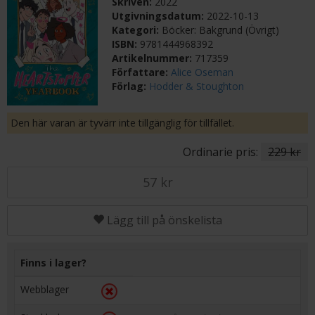
Skriven:
2022
Utgivningsdatum:
2022-10-13
Kategori:
Böcker: Bakgrund (Övrigt)
ISBN:
9781444968392
Artikelnummer:
717359
Författare:
Alice Oseman
Förlag:
Hodder & Stoughton
Den här varan är tyvärr inte tillgänglig för tillfället.
Ordinarie pris:
229 kr
57 kr
Lägg till på önskelista
Finns i lager?
Webblager