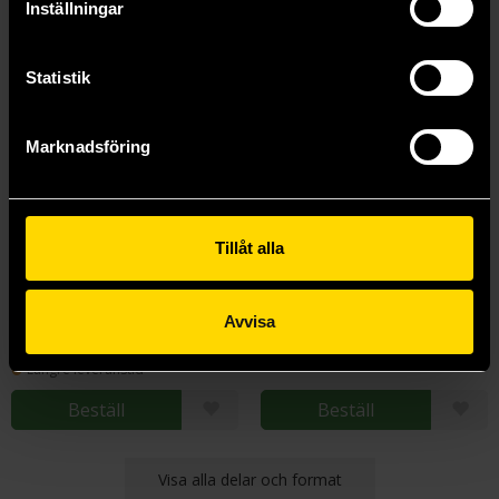
Inställningar
Statistik
Marknadsföring
Tillåt alla
Heartstopper Vol 5
Heartstopper Vol 6
Alice Oseman
Alice Oseman
Avvisa
239 kr
239 kr
Längre leveranstid
Beställ
Beställ
Visa alla delar och format