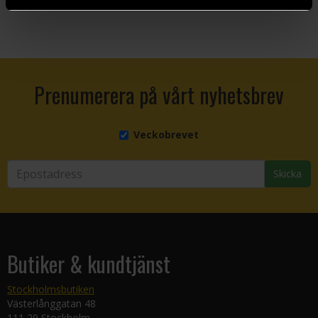
Prenumerera på vårt nyhetsbrev
Veckobrevet
Skicka
Butiker & kundtjänst
Stockholmsbutiken
Västerlånggatan 48
111 29 Stockholm