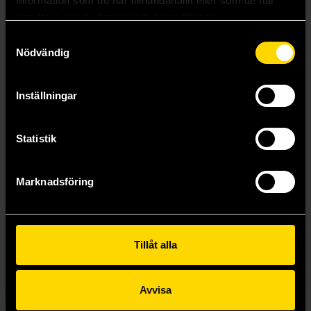
information som du har tillhandahållit eller som de har
samlat in när du har använt deras tjänster.
Samtyckesval
Nödvändig
Inställningar
Statistik
The Enchanted Greenhouse
Sea of Charms
Sarah Beth Durst
Sarah Beth Durst
Marknadsföring
179 kr
239 kr
Beställ
Beställ
Tillåt alla
Avvisa
Visa allt