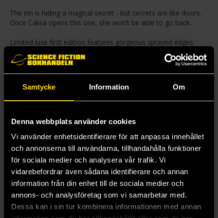
The inn is hiding a magical secret - but secrets are like doors.
Once Calisa opens this one, she won’t be able to go back.
Limited luxe first edition features gorgeous sprayed edges.
Andra utgåvor av titeln
Samtycke
Information
Om
Pocket (2026)
179 kr
Läs mer
Denna webbplats använder cookies
Vi använder enhetsidentifierare för att anpassa innehållet
och annonserna till användarna, tillhandahålla funktioner
Mer från Sarah Beth Durst
för sociala medier och analysera vår trafik. Vi
vidarebefordrar även sådana identifierare och annan
information från din enhet till de sociala medier och
annons- och analysföretag som vi samarbetar med.
Dessa kan i sin tur kombinera informationen med annan