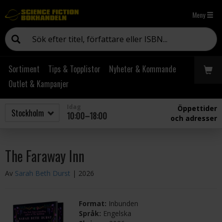
Meny
Sortiment
Tips & Topplistor
Nyheter & Kommande
Outlet & Kampanjer
Idag
Öppettider
10:00–18:00
och adresser
The Faraway Inn
Av
Sarah Beth Durst
| 2026
Format:
Inbunden
Språk:
Engelska