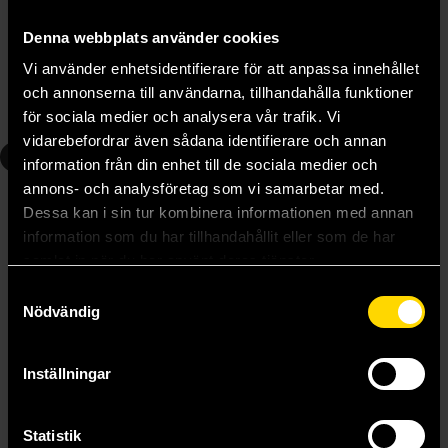
Gardens of the Moon
Deadhouse Gates
Steven Erikson
Steven Erikson
Denna webbplats använder cookies
179 kr
219 kr
Vi använder enhetsidentifierare för att anpassa innehållet
och annonserna till användarna, tillhandahålla funktioner
Beställ
Beställ
för sociala medier och analysera vår trafik. Vi
vidarebefordrar även sådana identifierare och annan
3
4
information från din enhet till de sociala medier och
annons- och analysföretag som vi samarbetar med.
Dessa kan i sin tur kombinera informationen med annan
information som du har tillhandahållit eller som de har
samlat in när du har använt deras tjänster.
Samtyckesval
Nödvändig
Inställningar
Statistik