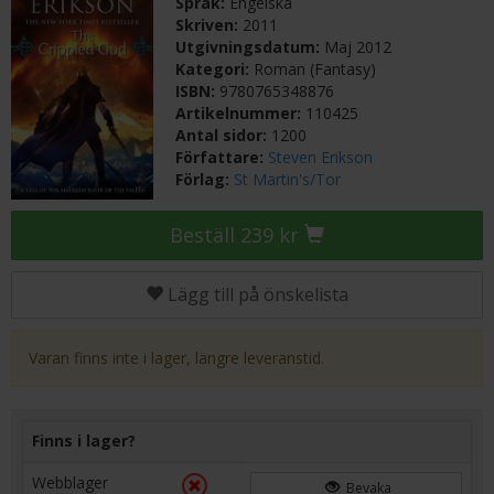
Språk:
Engelska
Skriven:
2011
Utgivningsdatum:
Maj 2012
Kategori:
Roman (Fantasy)
ISBN:
9780765348876
Artikelnummer:
110425
Antal sidor:
1200
Författare:
Steven Erikson
Förlag:
St Martin's/Tor
Beställ 239 kr
Lägg till på önskelista
Varan finns inte i lager, längre leveranstid.
Finns i lager?
Webblager
Bevaka