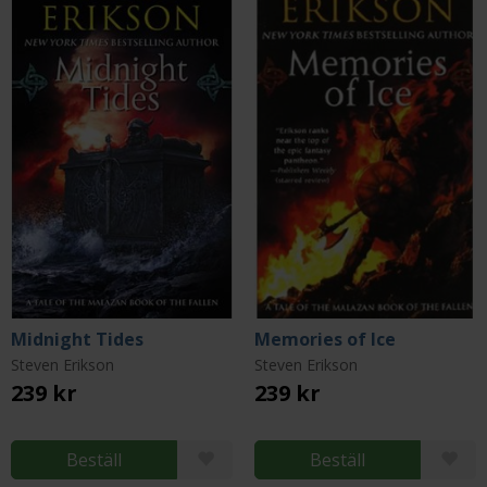
Midnight Tides
Memories of Ice
Steven Erikson
Steven Erikson
239 kr
239 kr
Beställ
Beställ