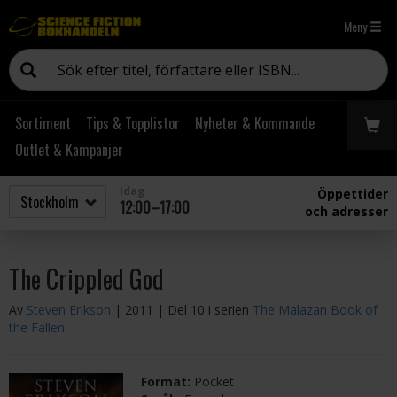
Meny
Sortiment
Tips & Topplistor
Nyheter & Kommande
Outlet & Kampanjer
Idag
Öppettider
12:00–17:00
och adresser
The Crippled God
Av
Steven Erikson
| 2011
| Del 10 i serien
The Malazan Book of
the Fallen
Format:
Pocket