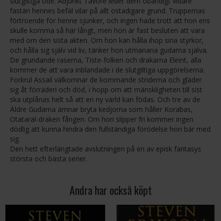
slutgiltiga öde. Adjunkt Tavore leder dem obändigt vidare
fastän hennes befäl vilar på allt ostadigare grund. Truppernas
förtroende för henne sjunker, och ingen hade trott att hon ens
skulle komma så här långt, men hon är fast besluten att vara
med om den sista akten. Om hon kan hålla ihop sina styrkor,
och hålla sig själv vid liv, tänker hon utmanana gudarna själva.
De grundande raserna, Tiste-folken och drakarna Eleint, alla
kommer de att vara inblandade i de slutgiltiga uppgörelserna.
Forkrul Assail välkomnar de kommande striderna och gläder
sig åt förräderi och död, i hopp om att mänskligheten till sist
ska utplånas helt så att en ny värld kan födas. Och tre av de
Äldre Gudarna ämnar bryta kedjorna som håller Korabas,
Otataral-draken fången. Om hon slipper fri kommer ingen
dödlig att kunna hindra den fullständiga förödelse hon bär med
sig.
Den hett efterlängtade avslutningen på en av episk fantasys
största och bästa serier.
Andra har också köpt