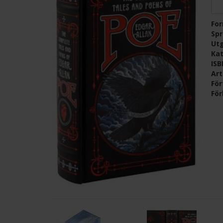
Fo
Sp
Ut
Kat
IS
Ar
För
För