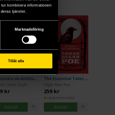
 tur kombinera informationen
deras tjänster.
Marknadsföring
Tillåt alla
Klassiska skräckhistorier
The Essential Tales and Poems of Edgar Allan Poe
hur Conan Doyle
Edgar Allan Poe
9 kr
259 kr
Längre leveranstid
Beställ
Beställ