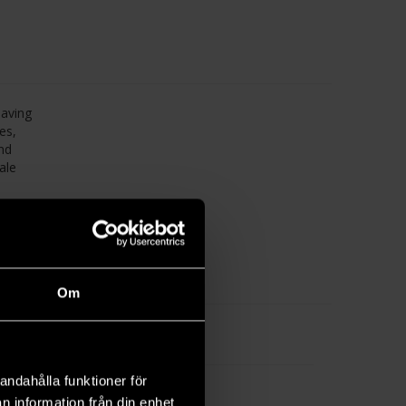
having
es,
nd
ale
 series
dditions
Om
andahålla funktioner för
n information från din enhet