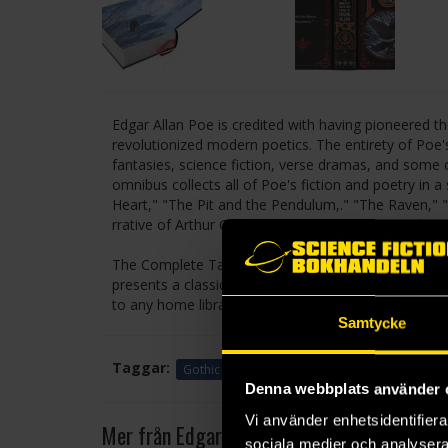
Edgar Allan Poe is credited with having pioneered th
revolutionized modern poetics. The entirety of Poe'
fantasies, science fiction, verse dramas, and some 
omnibus collects all of Poe's fiction and poetry in a
Heart," "The Pit and the Pendulum,." "The Raven," "
rrative of Arthur Gordon Pym of Nantucket, and m
The Complete Tales and Poems of Edgar Allan Poe is p
presents a classic work in an attractively designed
to any home library.
Samtycke
Taggar:
Gothic
Klassiker
Denna webbplats använder 
Vi använder enhetsidentifierar
Mer från Edgar Allan Poe
sociala medier och analysera 