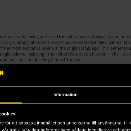
e short story, having perfected the tale of psychological horror, and 
s body of imaginative work encompasses detective tales, satires, fabl
of the most evocative poetry in the English language. This leatherbou
 single volume, including "The Fall of the House of Usher," "The Tell-T
Annabel Lee," the full-length novel The Na
uch more.
art of Barnes & Noble's Collectible Editions series. Each title in the
 edition bound in genuine bonded leather. These books make elegant a
Information
cookies
e för att anpassa innehållet och annonserna till användarna, tillh
vår trafik. Vi vidarebefordrar även sådana identifierare och anna