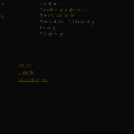
ken
Kundtjänst
E-mail:
support@sfbok.se
ng
Tel:
08–440 00 66
Telefontider: 12-14 måndag-
torsdag
Stängt helger
TikTok
LinkedIn
Malmöbloggen