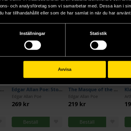
nnons- och analysföretag som vi samarbetar med. Dessa kan i sin
har tillhandahållit eller som de har samlat in när du har använt 
Inställningar
Statistik
Avvisa
Classic Tales of Mystery
Edgar Allan Poe: Stories and Poems
The Masque of the Red Death (Penguin Clothbound Classics)
Edgar Allan Poe
Edgar Allan Poe
Art
269 kr
219 kr
19
Beställ
Beställ