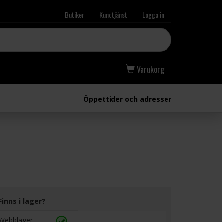
Butiker
Kundtjänst
Logga in
Varukorg
Öppettider och adresser
Finns i lager?
Webblager