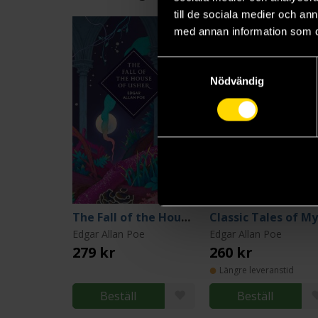
till de sociala medier och a
med annan information som du 
Samtyckesval
Nödvändig
The Fall of the House of Usher and Other Stories
Edgar Allan Poe
Edgar Allan Poe
279 kr
260 kr
Längre leveranstid
Beställ
Beställ