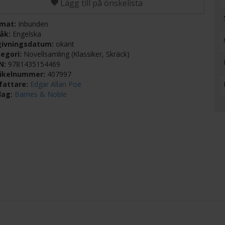
Lägg till på önskelista
rmat:
Inbunden
råk:
Engelska
givningsdatum:
okänt
egori:
Novellsamling (Klassiker, Skräck)
BN:
9781435154469
tikelnummer:
407997
fattare:
Edgar Allan Poe
lag:
Barnes & Noble