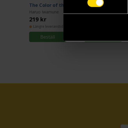
The Color of the End: Mission in the Apocalypse, Vol. 1
Haruo Iwamune
Haruo Iwamune
219 kr
219 kr
Längre leveranstid
Längre leveranstid
Beställ
Beställ