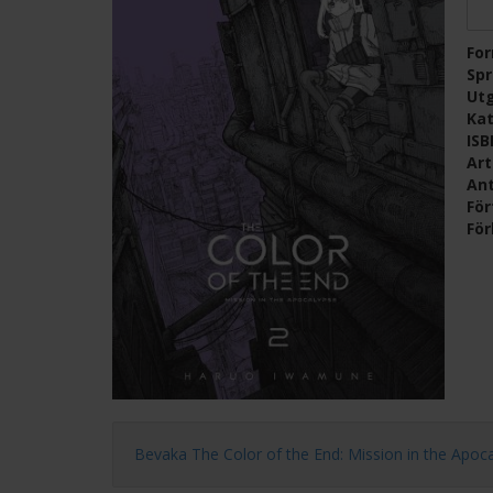
Fo
Sp
Ut
Kat
IS
Ar
Ant
För
För
Bevaka The Color of the End: Mission in the Apocalyp