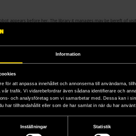
robot appears before her. The library it manages may be bereft of visi
 late librarian’s wishes. In the face of such loyalty, the girl can’t help b
Information
4
cookies
e för att anpassa innehållet och annonserna till användarna, tillh
vår trafik. Vi vidarebefordrar även sådana identifierare och anna
nnons- och analysföretag som vi samarbetar med. Dessa kan i sin
har tillhandahållit eller som de har samlat in när du har använt 
Inställningar
Statistik