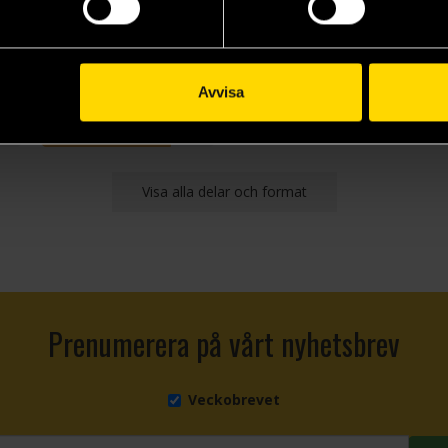
The Color of the End: Mission in the Apocalypse, Vol. 3
The Color of the End: Mission in the Apocalypse, Vol. 4
Haruo Iwamune
219 kr
Avvisa
Läs mer
Visa alla delar och format
Prenumerera på vårt nyhetsbrev
Veckobrevet