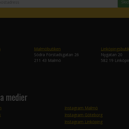
Skic
n
Malmöbutiken
Linköpingsbuti
Södra Förstadsgatan 26
Nygatan 20
211 43 Malmö
582 19 Linköpi
la medier
m
Instagram Malmö
k
Instagram Göteborg
Instagram Linköping