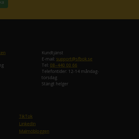
ka
ken
Kundtjänst
E-mail:
support@sfbok.se
ng
Tel:
08–440 00 66
Telefontider: 12-14 måndag-
torsdag
Stängt helger
TikTok
LinkedIn
Malmöbloggen