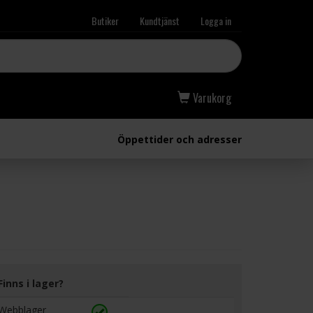
Butiker
Kundtjänst
Logga in
Varukorg
Öppettider och adresser
Finns i lager?
Webblager