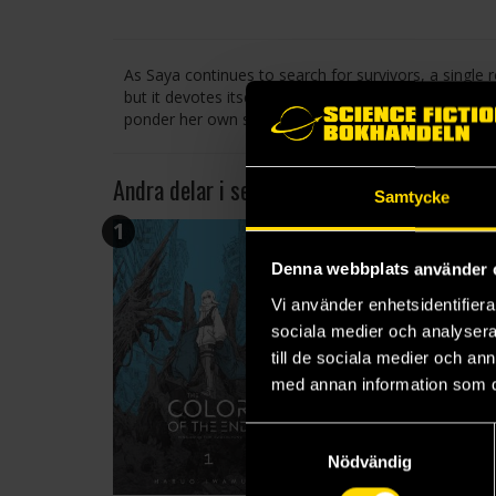
As Saya continues to search for survivors, a single 
but it devotes itself to its task out of respect for the
ponder her own seemingly endless mission…
Andra delar i serien
Samtycke
1
3
Denna webbplats använder 
Vi använder enhetsidentifierar
sociala medier och analysera 
till de sociala medier och a
med annan information som du 
Samtyckesval
Nödvändig