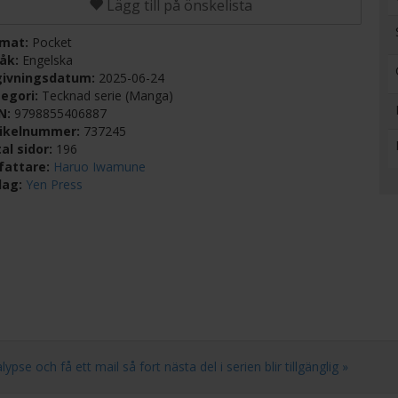
Lägg till på önskelista
rmat:
Pocket
råk:
Engelska
givningsdatum:
2025-06-24
egori:
Tecknad serie (Manga)
BN:
9798855406887
tikelnummer:
737245
al sidor:
196
fattare:
Haruo Iwamune
lag:
Yen Press
se och få ett mail så fort nästa del i serien blir tillgänglig »