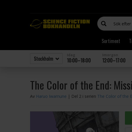
Sortiment
T
Idag
Imorgon
10:00–18:00
12:00–17:00
The Color of the End: Miss
Av
Haruo Iwamune
| Del 2 i serien
The Color of the 