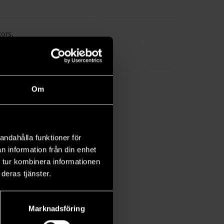
tors,
ut
Om
andahålla funktioner för
n information från din enhet
 tur kombinera informationen
deras tjänster.
Marknadsföring