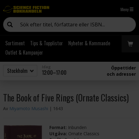
Meny
Sortiment
Tips & Topplistor
Nyheter & Kommande
Outlet & Kampanjer
Idag
Öppettider
12:00–17:00
och adresser
The Book of Five Rings (Ornate Classics)
Av
Miyamoto Musashi
| 1643
Format:
Inbunden
Utgåva:
Ornate Classics