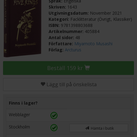
Språk:
Engelska
Skriven:
1643
Utgivningsdatum:
November 2021
Kategori:
Facklitteratur (Övrigt, Klassiker)
ISBN:
9781398803688
Artikelnummer:
405884
Antal sidor:
48
Författare:
Miyamoto Musashi
Förlag:
Arcturus
Beställ 159 kr
Lägg till på önskelista
Finns i lager?
Webblager
Stockholm
Hämta i butik