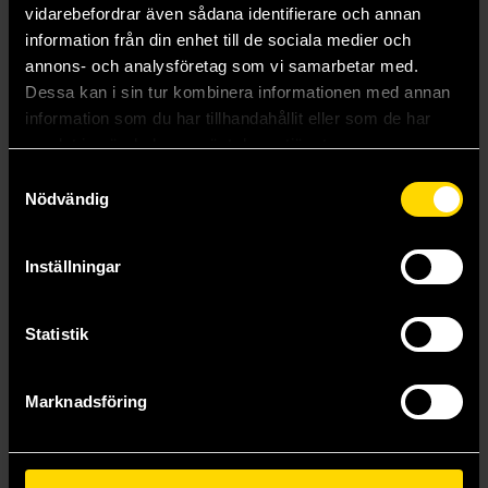
299 kr
Läs mer
vidarebefordrar även sådana identifierare och annan
information från din enhet till de sociala medier och
annons- och analysföretag som vi samarbetar med.
Dessa kan i sin tur kombinera informationen med annan
Mer från Miyamoto Musashi
information som du har tillhandahållit eller som de har
samlat in när du har använt deras tjänster.
Samtyckesval
Nödvändig
Inställningar
Statistik
Marknadsföring