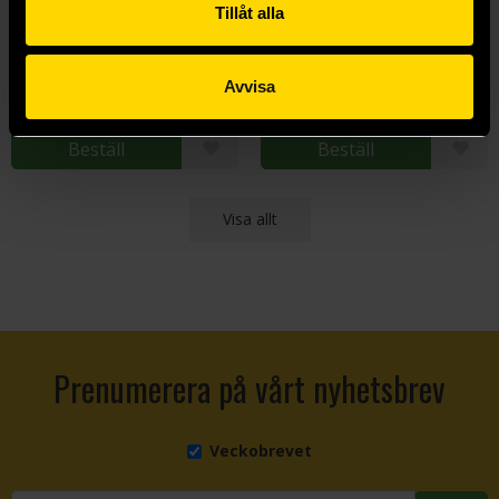
Tillåt alla
The Book of five rings - Samurajens strategi
The Way of the Warrior (Gilded Classics)
Miyamoto Musashi
Miyamoto Musashi
99 kr
299 kr
Avvisa
Längre leveranstid
Beställ
Beställ
Visa allt
Prenumerera på vårt nyhetsbrev
Veckobrevet