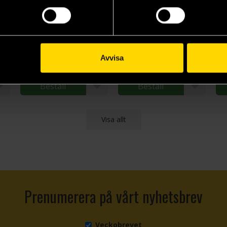
Tao Wisdom: Great Quotes from the Ancient Chinese Way of Virtue (Chinese Bound Mini)
Art of War Wisdom: Great Quotes from the Classic Military Treatise (Chinese Bound Mini)
Ancient Egyptian Wisdom (Chinese Bound Mini)
Th
James Trapp
Trevor Naylor
Su
199 kr
199 kr
15
Avvisa
Beställ
Beställ
Visa allt
Prenumerera på vårt nyhetsbrev
Veckobrevet