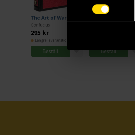
The Art of War & Other Classics of Eastern Philosophy (Leatherbound)
Confucius
Abbie Headon
295 kr
199 kr
Längre leveranstid
Beställ
Beställ