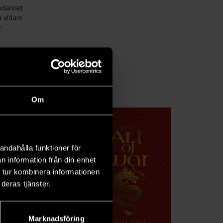
ändandet
a vidare
.
Om
andahålla funktioner för
n information från din enhet
 tur kombinera informationen
deras tjänster.
Marknadsföring