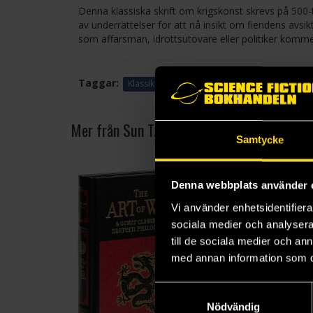
Denna klassiska skrift om krigskonst skrevs på 500-t
av underrättelser för att nå insikt om fiendens avs
som affärsman, idrottsutövare eller politiker kommer
Taggar:
Klassiker
Mer från Sun Tzu
Samtycke
Denna webbplats använder 
Vi använder enhetsidentifierar
sociala medier och analysera 
till de sociala medier och a
med annan information som du 
Samtyckesval
Nödvändig