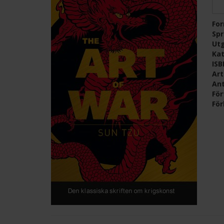
Fo
Sp
Ut
Kat
IS
Ar
Ant
För
För