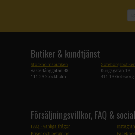
Butiker & kundtjänst
Stockholmsbutiken
Göteborgsbutike
Västerlånggatan 48
Kungsgatan 19
111 29 Stockholm
411 19 Göteborg
Försäljningsvillkor, FAQ & socia
FAQ - vanliga frågor
Instagra
Priser och betalning
Faceboo