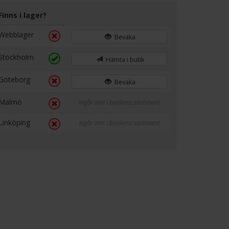
Finns i lager?
Webblager
Bevaka
Stockholm
Hämta i butik
Göteborg
Bevaka
Malmö
Ingår inte i butikens sortiment
Linköping
Ingår inte i butikens sortiment