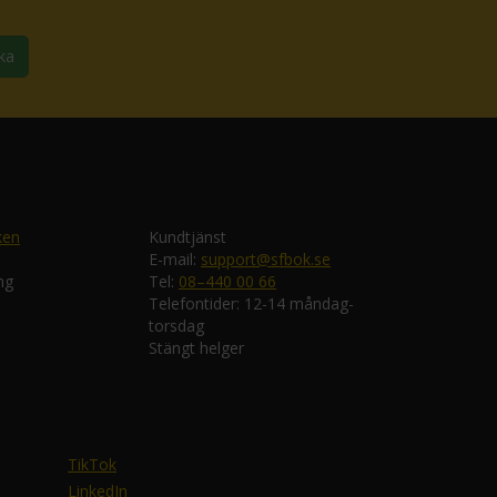
ka
ken
Kundtjänst
E-mail:
support@sfbok.se
ng
Tel:
08–440 00 66
Telefontider: 12-14 måndag-
torsdag
Stängt helger
TikTok
LinkedIn