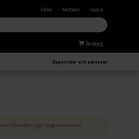
Butiker
Kundtjänst
Logga in
Varukorg
Öppettider och adresser
Varan finns inte i lager, längre leveranstid.