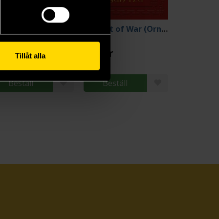
e Art of War
The Art of War (Ornate Classics)
n Tzu
Sun Tzu
9 kr
159 kr
Tillåt alla
Beställ
Beställ