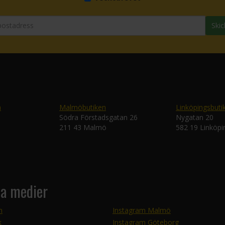
Skic
n
Malmöbutiken
Linköpingsbuti
Södra Förstadsgatan 26
Nygatan 20
211 43 Malmö
582 19 Linköpi
la medier
m
Instagram Malmö
k
Instagram Göteborg