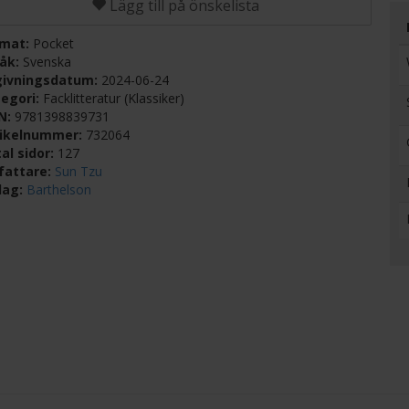
Lägg till på önskelista
rmat:
Pocket
råk:
Svenska
givningsdatum:
2024-06-24
egori:
Facklitteratur (Klassiker)
BN:
9781398839731
tikelnummer:
732064
al sidor:
127
fattare:
Sun Tzu
lag:
Barthelson