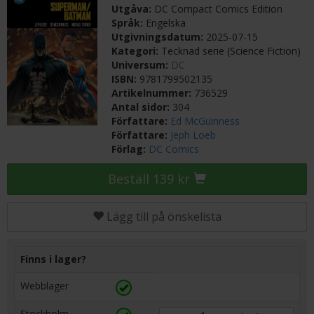
Utgåva:
DC Compact Comics Edition
Språk:
Engelska
Utgivningsdatum:
2025-07-15
Kategori:
Tecknad serie (Science Fiction)
Universum:
DC
ISBN:
9781799502135
Artikelnummer:
736529
Antal sidor:
304
Författare:
Ed McGuinness
Författare:
Jeph Loeb
Förlag:
DC Comics
Beställ 139 kr
Lägg till på önskelista
Finns i lager?
Webblager
Stockholm