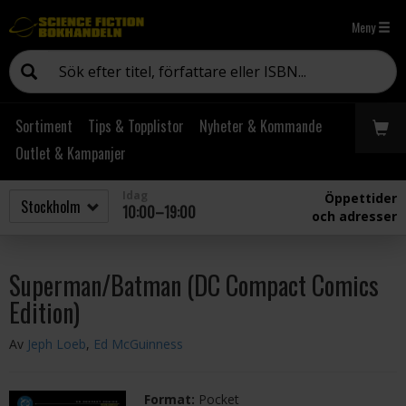
Meny
Sortiment
Tips & Topplistor
Nyheter & Kommande
Outlet & Kampanjer
Idag
Öppettider
10:00–19:00
och adresser
Superman/Batman (DC Compact Comics
Edition)
Av
Jeph Loeb
,
Ed McGuinness
Format:
Pocket