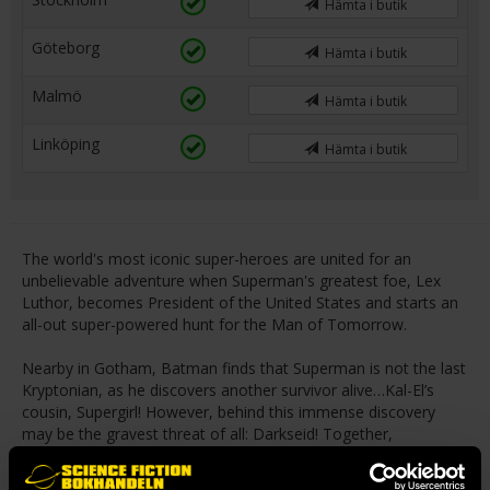
Hämta i butik
Göteborg
Hämta i butik
Malmö
Hämta i butik
Linköping
Hämta i butik
The world's most iconic super-heroes are united for an
unbelievable adventure when Superman's greatest foe, Lex
Luthor, becomes President of the United States and starts an
all-out super-powered hunt for the Man of Tomorrow.
Nearby in Gotham, Batman finds that Superman is not the last
Kryptonian, as he discovers another survivor alive…Kal-El’s
cousin, Supergirl! However, behind this immense discovery
may be the gravest threat of all: Darkseid! Together,
Superman and Batman square off with against the greatest
threats known to the DC Universe in an unforgettable team-