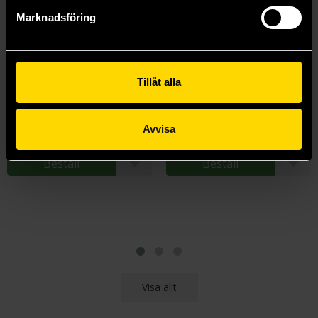
Marknadsföring
Tillåt alla
Dice tray cat
Dice Tray Fox
Dice
Dice
179 kr
179 kr
Avvisa
Beställ
Beställ
Visa allt