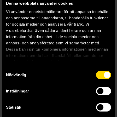
Denna webbplats använder cookies
Vi använder enhetsidentifierare för att anpassa innehållet
Hot springs set of 7 Dice
och annonserna till användarna, tillhandahålla funktioner
Dice
för sociala medier och analysera vår trafik. Vi
179 kr
vidarebefordrar även sådana identifierare och annan
information från din enhet till de sociala medier och
annons- och analysföretag som vi samarbetar med.
Läs mer
Dessa kan i sin tur kombinera informationen med annan
information som du har tillhandahållit eller som de har
samlat in när du har använt deras tjänster.
Visa alla delar och format
Samtyckesval
Nödvändig
Mer från Lindorm
Inställningar
Statistik