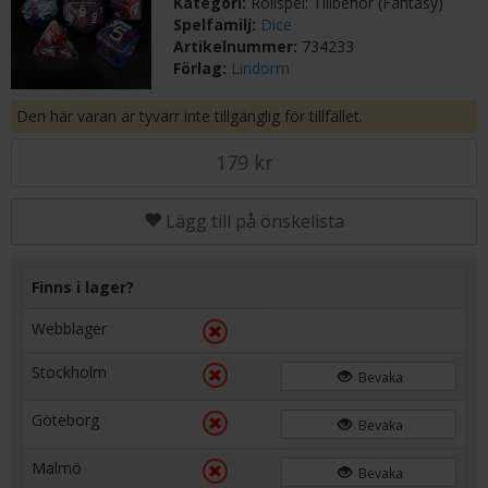
Kategori:
Rollspel: Tillbehör (Fantasy)
Spelfamilj:
Dice
Artikelnummer:
734233
Förlag:
Lindorm
Den här varan är tyvärr inte tillgänglig för tillfället.
179 kr
Lägg till på önskelista
Finns i lager?
Webblager
Stockholm
Bevaka
Göteborg
Bevaka
Malmö
Bevaka