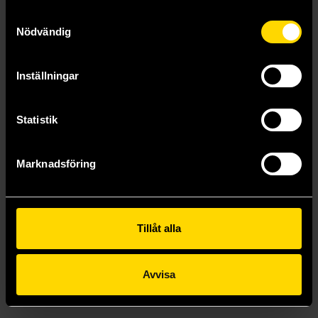
Samtyckesval
Nödvändig
Inställningar
Star Wars: Han Solo - Hunt For The Falcon
Star Wars: Inquisitors
Statistik
Rodney Barnes
Rodney Barnes
219 kr
199 kr
Marknadsföring
Längre leveranstid
Beställ
Beställ
Tillåt alla
Visa allt
Avvisa