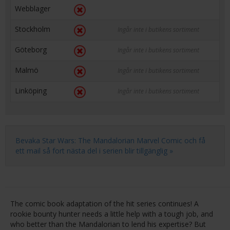
Webblager
Stockholm
Ingår inte i butikens sortiment
Göteborg
Ingår inte i butikens sortiment
Malmö
Ingår inte i butikens sortiment
Linköping
Ingår inte i butikens sortiment
Bevaka Star Wars: The Mandalorian Marvel Comic och få
ett mail så fort nästa del i serien blir tillgänglig »
The comic book adaptation of the hit series continues! A
rookie bounty hunter needs a little help with a tough job, and
who better than the Mandalorian to lend his expertise? But