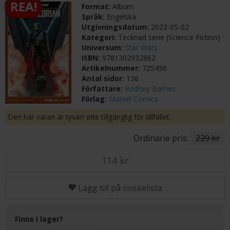
REA!
Format:
Album
Språk:
Engelska
Utgivningsdatum:
2023-05-02
Kategori:
Tecknad serie (Science Fiction)
Universum:
Star Wars
ISBN:
9781302932862
Artikelnummer:
725456
Antal sidor:
136
Författare:
Rodney Barnes
Förlag:
Marvel Comics
Den här varan är tyvärr inte tillgänglig för tillfället.
Ordinarie pris:
229 kr
114 kr
Lägg till på önskelista
Finns i lager?