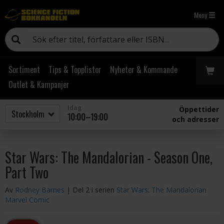
Meny
Sortiment
Tips & Topplistor
Nyheter & Kommande
Outlet & Kampanjer
Idag
Öppettider
10:00–19:00
och adresser
Star Wars: The Mandalorian - Season One,
Part Two
Av
Rodney Barnes
| Del 2 i serien
Star Wars: The Mandalorian
Marvel Comic