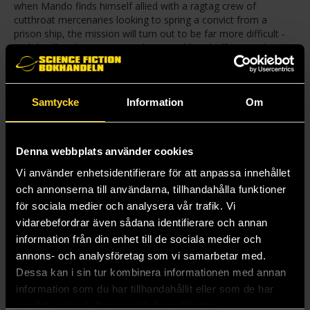
when Mando finds himself allied with a ragtag crew of
cutthroat mercenaries looking to spring a convict from a
prison ship, the mission will turn out to be far more difficult -
and deadly - than it appeared! As an old rival offers an olive
branch, the Mandalorian welcomes the chance to enjoy a little
peace - but before long, he finds himself cornered by powerful
enemies. One of them knows all about the Mandalorian's past
Samtycke
Information
Om
- and is determined to make sure he has no future! But when
the dust settles on this conflict, what will be the fate of the
Child? Collecting STAR WARS: THE MANDALORIAN #5-8.
Denna webbplats använder cookies
Mer från Rodney Barnes
Vi använder enhetsidentifierare för att anpassa innehållet
och annonserna till användarna, tillhandahålla funktioner
för sociala medier och analysera vår trafik. Vi
vidarebefordrar även sådana identifierare och annan
information från din enhet till de sociala medier och
annons- och analysföretag som vi samarbetar med.
Dessa kan i sin tur kombinera informationen med annan
information som du har tillhandahållit eller som de har
samlat in när du har använt deras tjänster.