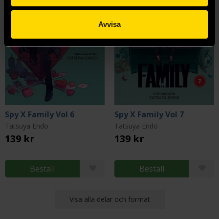
Avvisa
Spy X Family Vol 6
Spy X Family Vol 7
Tatsuya Endo
Tatsuya Endo
139 kr
139 kr
Beställ
Beställ
Visa alla delar och format