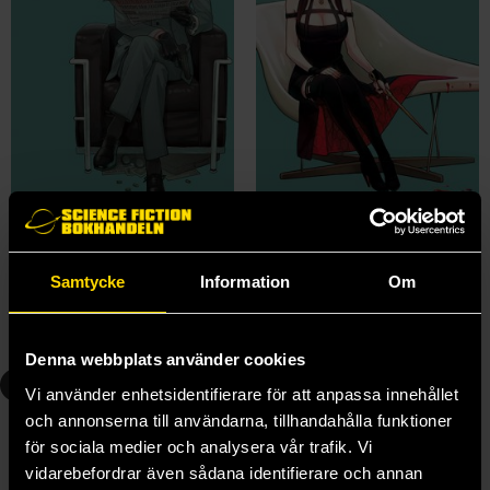
Spy X Family Vol 1
Spy X Family Vol 3
Tatsuya Endo
Tatsuya Endo
139 kr
139 kr
Samtycke
Information
Om
Längre leveranstid
Beställ
Beställ
Denna webbplats använder cookies
4
5
Vi använder enhetsidentifierare för att anpassa innehållet
och annonserna till användarna, tillhandahålla funktioner
för sociala medier och analysera vår trafik. Vi
vidarebefordrar även sådana identifierare och annan