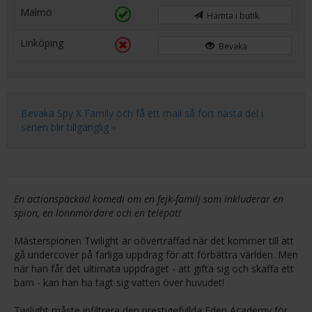
Malmö
Hämta i butik
Linköping
Bevaka
Bevaka Spy X Family och få ett mail så fort nästa del i
serien blir tillgänglig »
En actionspäckad komedi om en fejk-familj som inkluderar en
spion, en lönnmördare och en telepat!
Mästerspionen Twilight är oöverträffad när det kommer till att
gå undercover på farliga uppdrag för att förbättra världen. Men
när han får det ultimata uppdraget - att gifta sig och skaffa ett
barn - kan han ha tagt sig vatten över huvudet!
Twilight måste infiltrera den prestigefyllda Eden Academy för