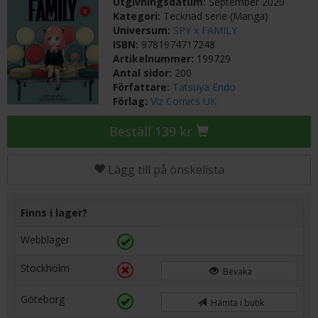
Utgivningsdatum:
September 2020
Kategori:
Tecknad serie (Manga)
Universum:
SPY x FAMILY
ISBN:
9781974717248
Artikelnummer:
199729
Antal sidor:
200
Författare:
Tatsuya Endo
Förlag:
Viz Comics UK
Beställ 139 kr
Lägg till på önskelista
Finns i lager?
Webblager
Stockholm
Bevaka
Göteborg
Hämta i butik