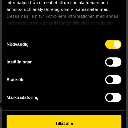
information från din enhet till de sociala medier och
annons- och analysföretag som vi samarbetar med.
Dessa kan i sin tur kombinera informationen med annan
information som du har tillhandahållit eller som de har
samlat in när du har använt deras tjänster.
Samtyckesval
Nödvändig
Spy X Family Vol 4
Spy X Family Vol 5
Inställningar
Tatsuya Endo
Tatsuya Endo
139 kr
139 kr
Statistik
Beställ
Beställ
Marknadsföring
6
7
Tillåt alla