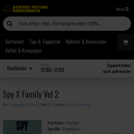
Meny
Sortiment
Tips & Topplistor
Nyheter & Kommande
Outlet & Kampanjer
Idag
Öppettider
12:00–17:00
och adresser
Spy X Family Vol 2
Av
Tatsuya Endo
| Del 2 i serien
Spy X Family
Format:
Pocket
Språk:
Engelska