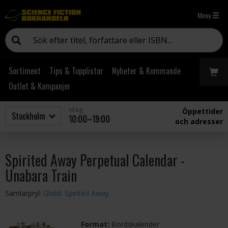
Meny
Sortiment
Tips & Topplistor
Nyheter & Kommande
Outlet & Kampanjer
Idag
Öppettider
10:00–19:00
och adresser
Spirited Away Perpetual Calendar -
Unabara Train
Samlarpryl:
Ghibli: Spirited Away
Format:
Bordskalender