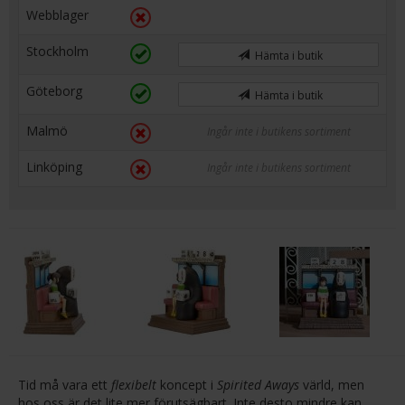
Webblager
Stockholm
Hämta i butik
Göteborg
Hämta i butik
Malmö
Ingår inte i butikens sortiment
Linköping
Ingår inte i butikens sortiment
Tid må vara ett
flexibelt
koncept i
Spirited Aways
värld, men
hos oss är det lite mer förutsägbart. Inte desto mindre kan