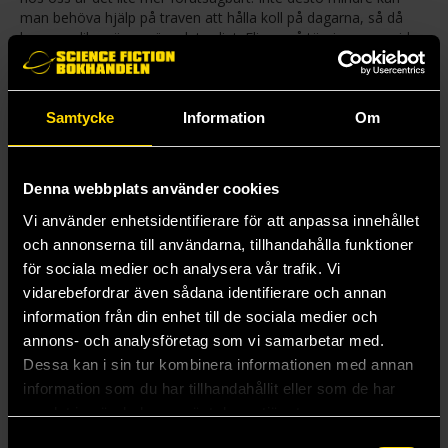
man behöva hjälp på traven att hålla koll på dagarna, så då
kan man lika gärna göra det roligt. Flippa på tärningarnas sidor
för att uppdatera månad, datum och veckodagar.
Unabaratåget med Chihiro och Kaonashi är gjort i konstharts
och PVC och mäter cirka 10 x 10 x 7 cm.
Samtycke
Information
Om
Mer från Benelic
Denna webbplats använder cookies
Vi använder enhetsidentifierare för att anpassa innehållet
och annonserna till användarna, tillhandahålla funktioner
för sociala medier och analysera vår trafik. Vi
vidarebefordrar även sådana identifierare och annan
information från din enhet till de sociala medier och
annons- och analysföretag som vi samarbetar med.
Dessa kan i sin tur kombinera informationen med annan
information som du har tillhandahållit eller som de har
samlat in när du har använt deras tjänster.
Samtyckesval