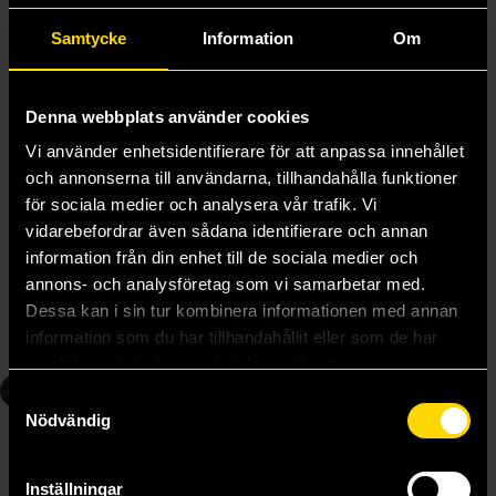
Samtycke
Information
Om
Denna webbplats använder cookies
Vi använder enhetsidentifierare för att anpassa innehållet
och annonserna till användarna, tillhandahålla funktioner
för sociala medier och analysera vår trafik. Vi
Something is Killing the Children Vol 3
Something is Killing the Children Vol 6
vidarebefordrar även sådana identifierare och annan
James Tynion IV
James Tynion IV
information från din enhet till de sociala medier och
179 kr
179 kr
annons- och analysföretag som vi samarbetar med.
Dessa kan i sin tur kombinera informationen med annan
information som du har tillhandahållit eller som de har
Läs mer
Läs mer
samlat in när du har använt deras tjänster.
8
9
Samtyckesval
Nödvändig
Inställningar