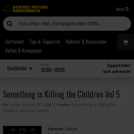
Meny
Sortiment
Tips & Topplistor
Nyheter & Kommande
Outlet & Kampanjer
Idag
Öppettider
10:00–19:00
och adresser
Something is Killing the Children Vol 5
Av
James Tynion IV
| Del 5 i serien
Something is Killling the
Children Graphic Novels
Format:
Album