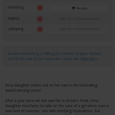
Göteborg
Bevaka
Malmö
Ingår inte i butikens sortiment
Linköping
Ingår inte i butikens sortiment
Bevaka Something is Killling the Children Graphic Novels
och få ett mail så fort nästa del i serien blir tillgänglig »
Erica Slaughter strikes out on her own in the bestselling,
award-winning series!
After a year since we last saw her in Archer’s Peak, Erica
Slaughter resurfaces to take on the case of a girl who’s seen a
new kind of monster, one with terrifying implications. But