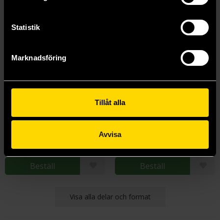
Statistik
Marknadsföring
Tillåt alla
Something is Killing the Children Vol 8
Something is Killing the Children Vol 9
James Tynion IV
James Tynion IV
219 kr
219 kr
Avvisa
Längre leveranstid
Längre leveranstid
Beställ
Beställ
Visa alla delar och format