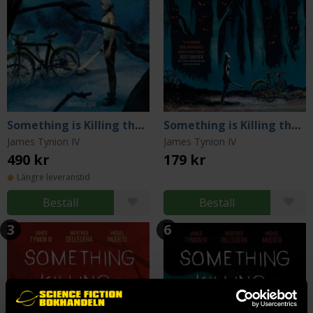
Something is Killing the Children Omnibus Vol. 1
Something is Killing the Children Vol 1
James Tynion IV
James Tynion IV
490 kr
179 kr
Längre leveranstid
Beställ
Beställ
3
6