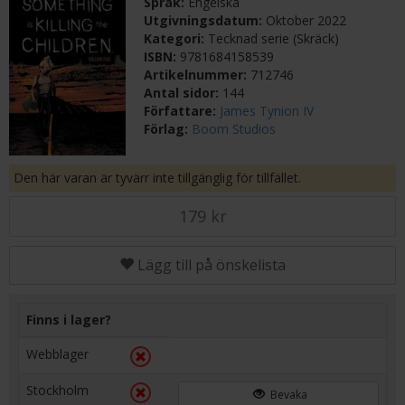
Språk:
Engelska
Utgivningsdatum:
Oktober 2022
Kategori:
Tecknad serie (Skräck)
ISBN:
9781684158539
Artikelnummer:
712746
Antal sidor:
144
Författare:
James Tynion IV
Förlag:
Boom Studios
Den här varan är tyvärr inte tillgänglig för tillfället.
179 kr
Lägg till på önskelista
Finns i lager?
Webblager
Stockholm
Bevaka