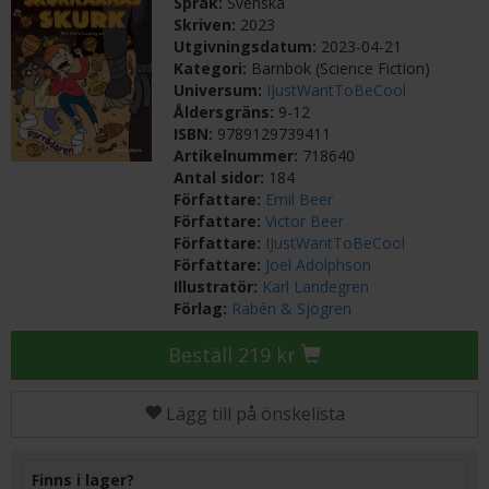
Språk:
Svenska
Skriven:
2023
Utgivningsdatum:
2023-04-21
Kategori:
Barnbok (Science Fiction)
Universum:
IJustWantToBeCool
Åldersgräns:
9-12
ISBN:
9789129739411
Artikelnummer:
718640
Antal sidor:
184
Författare:
Emil Beer
Författare:
Victor Beer
Författare:
IJustWantToBeCool
Författare:
Joel Adolphson
Illustratör:
Karl Landegren
Förlag:
Rabén & Sjögren
Beställ 219 kr
Lägg till på önskelista
Finns i lager?