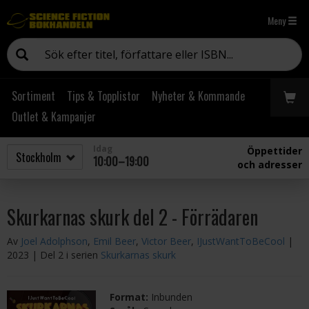
Meny
Sortiment
Tips & Topplistor
Nyheter & Kommande
Outlet & Kampanjer
Idag
Öppettider
10:00–19:00
och adresser
Skurkarnas skurk del 2 - Förrädaren
Av
Joel Adolphson
,
Emil Beer
,
Victor Beer
,
IJustWantToBeCool
|
2023
| Del 2 i serien
Skurkarnas skurk
Format:
Inbunden