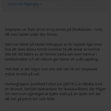
serien blir tillgänglig »
Stephanie ser fram emot en ny termin på Skurkskolan – trots
allt som hände under den första.
Men när elever på skolan kidnappas av en mystisk figur inser
hon att även denna termin kommer bli allt annat än normal.
Inte blir det bättre av att hennes bästa vän Sven hamnar i
kärlekstrubbel och att rektorn ger henne ett svårt uppdrag.
Helt klart är det något som inte står rätt till och Stephanie
måste ta reda på vad.
Humorgruppen IJustWantToBeCool (IJWTBC) är tillbaka med
en skruvad, fartfylld bladvändare för lässlukaråldern, där frågan
om vem som egentligen är hjälte ställs på sin spets och där
allt kan gå precis hur som helst.