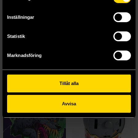
Beställ
Beställ
Inställningar
Visa alla delar och format
Statistik
Mer från Emil Beer
Marknadsföring
Tillåt alla
Avvisa