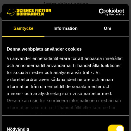
Andra delar i serien
1
3
Samtycke
Information
Om
Denna webbplats använder cookies
Vi använder enhetsidentifierare för att anpassa innehållet
och annonserna till användarna, tillhandahålla funktioner
för sociala medier och analysera vår trafik. Vi
vidarebefordrar även sådana identifierare och annan
information från din enhet till de sociala medier och
annons- och analysföretag som vi samarbetar med.
Skurkarnas skurk - Skurkskolan
Skurkarnas skurk del 3 - Hjältus tårar
Dessa kan i sin tur kombinera informationen med annan
Emil Beer
Emil Beer
information som du har tillhandahållit eller som de har
219 kr
219 kr
samlat in när du har använt deras tjänster.
Samtyckesval
Nödvändig