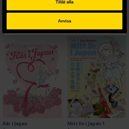
Tillåt alla
Visa alla delar och format
Avvisa
Mer från Åsa Ekström
Kär i Japan
Mitt liv i Japan 1