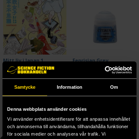
Mitt liv i Japan 1
Fenrisian Grey
Åsa Ekström
Warhammer Colour: Layer Paint
219 kr
35 kr
Samtycke
Information
Om
Beställ
Beställ
Denna webbplats använder cookies
Vi använder enhetsidentifierare för att anpassa innehållet
Andra delar i serien
och annonserna till användarna, tillhandahålla funktioner
för sociala medier och analysera vår trafik. Vi