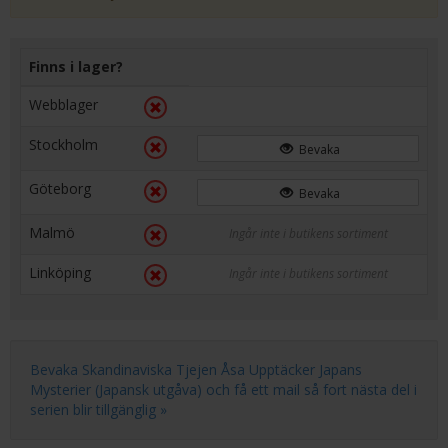
Finns i lager?
Webblager
Stockholm
Bevaka
Göteborg
Bevaka
Malmö
Ingår inte i butikens sortiment
Linköping
Ingår inte i butikens sortiment
Bevaka Skandinaviska Tjejen Åsa Upptäcker Japans
Mysterier (Japansk utgåva) och få ett mail så fort nästa del i
serien blir tillgänglig »