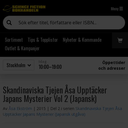
Meny
Sortiment
Tips & Topplistor
Nyheter & Kommande
Outlet & Kampanjer
Idag
Öppettider
10:00–19:00
och adresser
Skandinaviska Tjejen Åsa Upptäcker
Japans Mysterier Vol 2 (Japansk)
Av
Åsa Ekström
| 2015
| Del 2 i serien
Skandinaviska Tjejen Åsa
Upptäcker Japans Mysterier (Japansk utgåva)