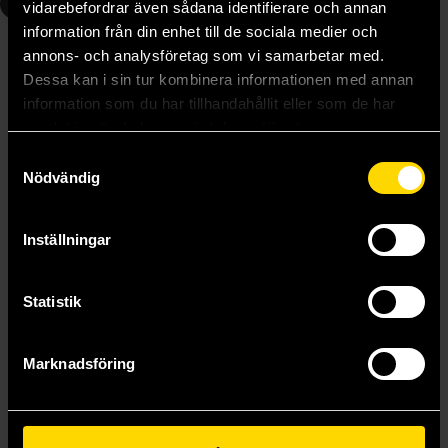
1
vidarebefordrar även sådana identifierare och annan
information från din enhet till de sociala medier och
annons- och analysföretag som vi samarbetar med.
Dessa kan i sin tur kombinera informationen med annan
information som du har tillhandahållit eller som de har
samlat in när du har använt deras tjänster.
Samtyckesval
Nödvändig
Inställningar
Skandinaviska Tjejen Åsa Upptäcker Japans Mysterier Vol 1 (Japansk)
Statistik
Åsa Ekström
219 kr
Marknadsföring
Läs mer