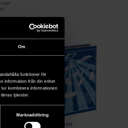
mongst
ort
Om
andahålla funktioner för
n information från din enhet
 tur kombinera informationen
deras tjänster.
Marknadsföring
rldarnas krig
Six Novels