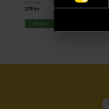
H. G. Wells
H. G. Wells
279 kr
149 kr
Beställ
Beställ