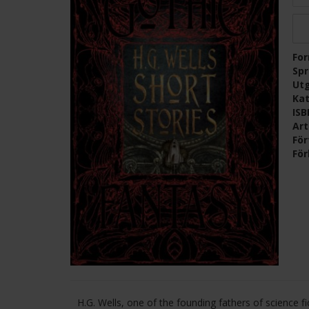
Fo
Sp
Ut
Kat
IS
Ar
För
För
H.G. Wells, one of the founding fathers of science fi