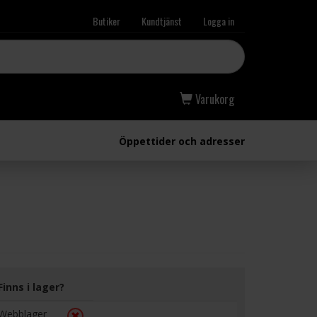
Butiker
Kundtjänst
Logga in
Varukorg
Öppettider och adresser
Finns i lager?
Webblager