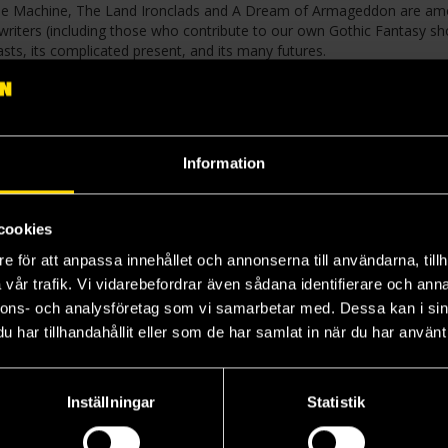
e Time Machine, The Land Ironclads and A Dream of Armageddon are a
riters (including those who contribute to our own Gothic Fantasy sh
asts, its complicated present, and its many futures.
Information
cookies
e för att anpassa innehållet och annonserna till användarna, tillh
vår trafik. Vi vidarebefordrar även sådana identifierare och anna
nnons- och analysföretag som vi samarbetar med. Dessa kan i sin
har tillhandahållit eller som de har samlat in när du har använt 
Inställningar
Statistik
Mannen som kunde utföra mirakel
Världarnas krig
The Island of Doctor Moreau
Vä