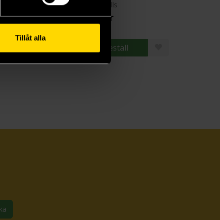
G. Wells
H. G. Wells
9 kr
275 kr
Tillåt alla
Läs mer
Beställ
ka