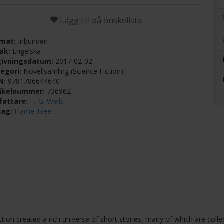
Lägg till på önskelista
rmat:
Inbunden
råk:
Engelska
givningsdatum:
2017-02-02
egori:
Novellsamling (Science Fiction)
BN:
9781786644640
tikelnummer:
736962
fattare:
H. G. Wells
lag:
Flame Tree
ction created a rich universe of short stories, many of which are colle