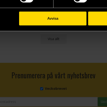
H. G. Wells
H. G. Wells
H. 
249 kr
179 kr
29
Avvisa
Beställ
Beställ
Visa allt
Prenumerera på vårt nyhetsbrev
Veckobrevet
Skic