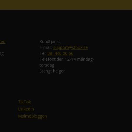
ken
Kundtjänst
E-mail:
support@sfbok.se
ng
Tel:
08–440 00 66
Telefontider: 12-14 måndag-
torsdag
Stängt helger
TikTok
LinkedIn
Malmöbloggen