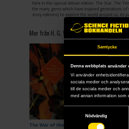
here in this special deluxe edition. The Star, Th
the many gems which have inspired generations of w
story editions) to explore the world around us, its p
Mer från H. G. Wells
Samtycke
Denna webbplats använder 
Vi använder enhetsidentifierar
sociala medier och analysera 
till de sociala medier och a
med annan information som du 
Samtyckesval
Nödvändig
The War of the Worlds