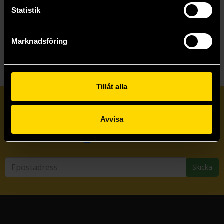
Statistik
Visa allt
Marknadsföring
Tillåt alla
Prenumerera på vårt nyhetsbrev
Avvisa
Veckobrevet
Skicka