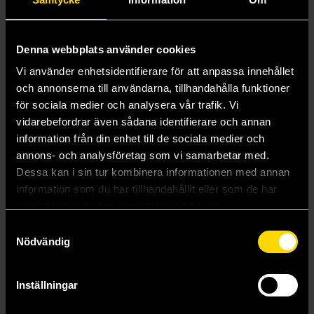
Denna webbplats använder cookies
Vi använder enhetsidentifierare för att anpassa innehållet
och annonserna till användarna, tillhandahålla funktioner
för sociala medier och analysera vår trafik. Vi
vidarebefordrar även sådana identifierare och annan
information från din enhet till de sociala medier och
annons- och analysföretag som vi samarbetar med.
Dessa kan i sin tur kombinera informationen med annan
information som du har tillhandahållit eller som de har
samlat in när du har använt deras tjänster.
Påse Stor SF Bokhandeln
Science Fiction Bokhandeln Canvas Tote Bag
Samtyckesval
SF-Bokhandeln AB
Science Fiction Bokhandeln
Nödvändig
7 kr
99 kr
Inställningar
Beställ
Beställ