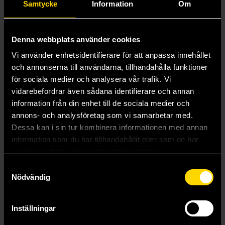
Samtycke
Information
Om
Denna webbplats använder cookies
Vi använder enhetsidentifierare för att anpassa innehållet
och annonserna till användarna, tillhandahålla funktioner
för sociala medier och analysera vår trafik. Vi
vidarebefordrar även sådana identifierare och annan
Count Cat's Study (Miniature Book Nook)
information från din enhet till de sociala medier och
CuteBee
annons- och analysföretag som vi samarbetar med.
549 kr
Dessa kan i sin tur kombinera informationen med annan
information som du har tillhandahållit eller som de har
Läs mer
samlat in när du har använt deras tjänster.
Samtyckesval
Nödvändig
Visa alla delar och format
Inställningar
Mer från Cutebee