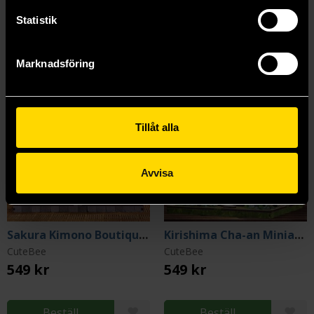
Statistik
Marknadsföring
Tillåt alla
Avvisa
Sakura Kimono Boutique Miniature House (Miniature/Book Nook)
Kirishima Cha-an Miniature House (Miniature/Book Nook)
CuteBee
CuteBee
549 kr
549 kr
Beställ
Beställ