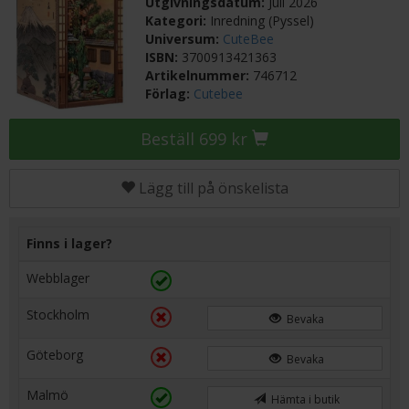
Utgivningsdatum:
Juli 2026
Kategori:
Inredning (Pyssel)
Universum:
CuteBee
ISBN:
3700913421363
Artikelnummer:
746712
Förlag:
Cutebee
Beställ 699 kr
Lägg till på önskelista
Finns i lager?
Webblager
Stockholm
Bevaka
Göteborg
Bevaka
Malmö
Hämta i butik