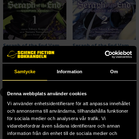
Seraph of the End Vampire Reign Vol 1
Seraph of the End Vampire Reign Vol 2
Takaya Kagami
Takaya Kagami
139 kr
139 kr
Längre leveranstid
Samtycke
Information
Om
Beställ
Beställ
3
4
Denna webbplats använder cookies
Vi använder enhetsidentifierare för att anpassa innehållet
och annonserna till användarna, tillhandahålla funktioner
för sociala medier och analysera vår trafik. Vi
vidarebefordrar även sådana identifierare och annan
information från din enhet till de sociala medier och