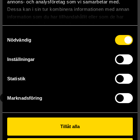
annons- och analysföretag som vi samarbetar med.
Dessa kan i sin tur kombinera informationen med annan
information som du har tillhandahållit eller som de har
samlat in när du har använt deras tjänster.
Samtyckesval
Nödvändig
Seraph of the End Vampire Reign Vol 3
Seraph of the End Vampire Reign Vol 4
Takaya Kagami
Takaya Kagami
Inställningar
139 kr
139 kr
Statistik
Beställ
Beställ
5
6
Marknadsföring
Tillåt alla