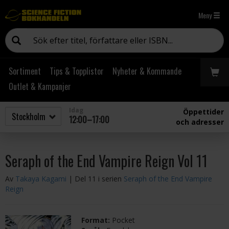
Meny
Sortiment
Tips & Topplistor
Nyheter & Kommande
Outlet & Kampanjer
Idag
Öppettider
12:00–17:00
och adresser
Seraph of the End Vampire Reign Vol 11
Av
Takaya Kagami
| Del 11 i serien
Seraph of the End Vampire
Reign
Format:
Pocket