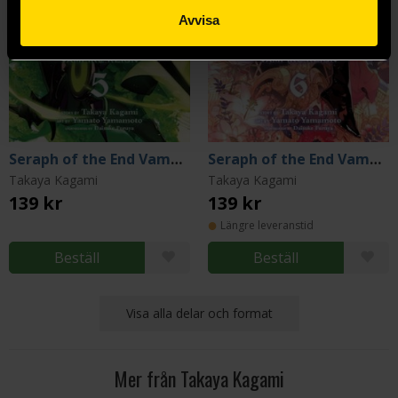
Avvisa
Seraph of the End Vampire Reign Vol 5
Seraph of the End Vampire Reign Vol 6
Takaya Kagami
Takaya Kagami
139 kr
139 kr
Längre leveranstid
Beställ
Beställ
Visa alla delar och format
Mer från Takaya Kagami