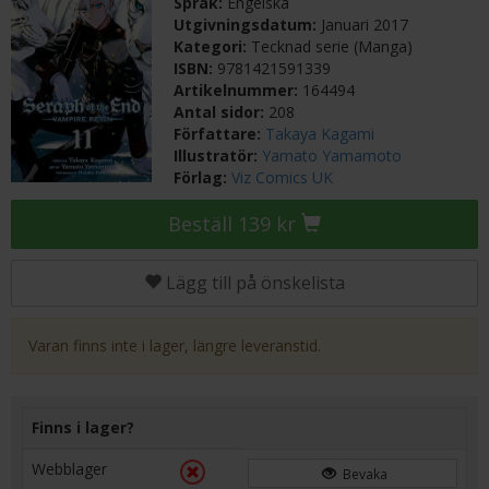
Språk:
Engelska
Utgivningsdatum:
Januari 2017
Kategori:
Tecknad serie (Manga)
ISBN:
9781421591339
Artikelnummer:
164494
Antal sidor:
208
Författare:
Takaya Kagami
Illustratör:
Yamato Yamamoto
Förlag:
Viz Comics UK
Beställ 139 kr
Lägg till på önskelista
Varan finns inte i lager, längre leveranstid.
Finns i lager?
Webblager
Bevaka