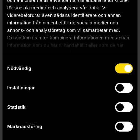
och annonserna till användarna, tillhandahålla funktioner
för sociala medier och analysera vår trafik. Vi
Läs mer
vidarebefordrar även sådana identifierare och annan
information från din enhet till de sociala medier och
annons- och analysföretag som vi samarbetar med.
Visa alla delar och format
Dessa kan i sin tur kombinera informationen med annan
information som du har tillhandahållit eller som de har
Mer från Steamforged Games Ltd
samlat in när du har använt deras tjänster.
Samtyckesval
Nödvändig
Inställningar
Statistik
Marknadsföring