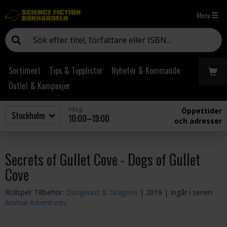
Meny
Sortiment
Tips & Topplistor
Nyheter & Kommande
Outlet & Kampanjer
Idag
Öppettider
10:00–19:00
och adresser
Secrets of Gullet Cove - Dogs of Gullet
Cove
Rollspel: Tillbehör:
Dungeons & Dragons
| 2019
| Ingår i serien
Animal Adventures